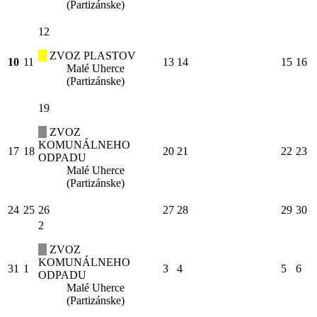
(Partizánske)
12
ZVOZ PLASTOV
10
11
13
14
15
16
Malé Uherce
(Partizánske)
19
ZVOZ
KOMUNÁLNEHO
17
18
20
21
22
23
ODPADU
Malé Uherce
(Partizánske)
24
25
26
27
28
29
30
2
ZVOZ
KOMUNÁLNEHO
31
1
3
4
5
6
ODPADU
Malé Uherce
(Partizánske)