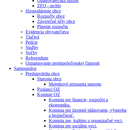
Opatrovateľská služba
ZFO - archív
Hospodárenie obce
Rozpočty obce
Záverečné účty obce
Plnenie rozpočtu
Evidencia obyvateľstva
Tlačivá
Petície
Služby
Voľby
Referendum
Oznamovanie protispoločenskej činnosti
Samospráva
Predstavitelia obce
Starosta obce
Majetkové priznania starostu
Poslanci OZ
Komisie OZ
Komisia pre financie, rozpočet a
ekonomiku.
Komisia pre územné plánovanie, výstavbu
a bezpečnosť.
Komisia pre, kultúru a organizačné veci.
Komisia pre sociálne veci.