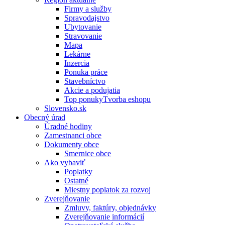
Firmy a služby
Spravodajstvo
Ubytovanie
Stravovanie
Mapa
Lekárne
Inzercia
Ponuka práce
Stavebníctvo
Akcie a podujatia
Top ponukyTvorba eshopu
Slovensko.sk
Obecný úrad
Úradné hodiny
Zamestnanci obce
Dokumenty obce
Smernice obce
Ako vybaviť
Poplatky
Ostatné
Miestny poplatok za rozvoj
Zverejňovanie
Zmluvy, faktúry, objednávky
Zverejňovanie informácií