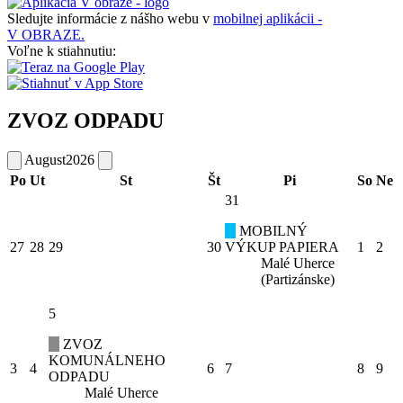
Sledujte informácie z nášho webu v
mobilnej aplikácii -
V OBRAZE.
Voľne k stiahnutiu:
ZVOZ ODPADU
August
2026
Po
Ut
St
Št
Pi
So
Ne
31
MOBILNÝ
27
28
29
30
VÝKUP PAPIERA
1
2
Malé Uherce
(Partizánske)
5
ZVOZ
KOMUNÁLNEHO
3
4
6
7
8
9
ODPADU
Malé Uherce