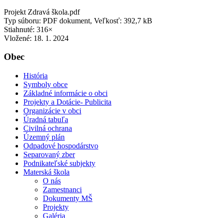
Projekt Zdravá škola.pdf
Typ súboru: PDF dokument, Veľkosť: 392,7 kB
Stiahnuté: 316×
Vložené:
18. 1. 2024
Obec
História
Symboly obce
Základné informácie o obci
Projekty a Dotácie- Publicita
Organizácie v obci
Úradná tabuľa
Civilná ochrana
Územný plán
Odpadové hospodárstvo
Separovaný zber
Podnikateľské subjekty
Materská škola
O nás
Zamestnanci
Dokumenty MŠ
Projekty
Galéria