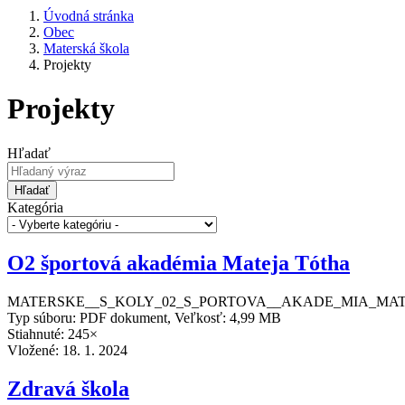
Úvodná stránka
Obec
Materská škola
Projekty
Projekty
Hľadať
Hľadať
Kategória
O2 športová akadémia Mateja Tótha
MATERSKE__S_KOLY_02_S_PORTOVA__AKADE_MIA_MATE
Typ súboru: PDF dokument, Veľkosť: 4,99 MB
Stiahnuté: 245×
Vložené:
18. 1. 2024
Zdravá škola