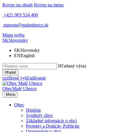
Rovno na obsah
Rovno na menu
+421 903 524 400
starosta@maleuherce.sk
Mapa webu
SK
Slovensky
SK
Slovensky
EN
English
Hľadaný výraz
Hľadať
rozšírené vyhľadávanie
Obec
Malé Uherce
Menu
Obec
História
Symboly obce
Základné informácie o obci
Projekty a Dotácie- Publicita
Organizácie v obci