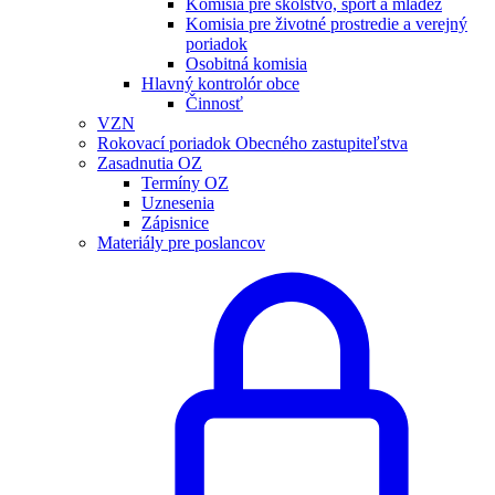
Komisia pre školstvo, šport a mládež
Komisia pre životné prostredie a verejný
poriadok
Osobitná komisia
Hlavný kontrolór obce
Činnosť
VZN
Rokovací poriadok Obecného zastupiteľstva
Zasadnutia OZ
Termíny OZ
Uznesenia
Zápisnice
Materiály pre poslancov