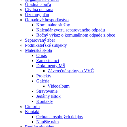
Úradná tabuľa
Civilná ochrana
Územný plán
Odpadové hospodárstvo
Komunálne služby
Kalendár zvozu separovaného odpadu
Ročný výkaz o komunálnom odpade z obce
Separovaný zber
Podnikateľské subjekty
Materská škola
O nás
Zamestnanci
Dokumenty MŠ
Záverečné správy o VVČ
Projekty
Galéria
Videoalbum
Stravovanie
Jedálny lístok
Kontakty
Cintorín
Kontakt
Ochrana osobných údajov
Napíšte nám
Región aktuálne