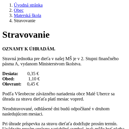
Úvodná stránka
Obec
Materská škola
Stravovanie
Stravovanie
OZNAMY K
Ú
HRAD
Á
M.
Stravná jednotka pre dieťa v našej MŠ je v 2. Stupni finančného
pásma A, vydanom Ministerstvom školstva.
Desiata:
0,35 €
Obed:
1,10 €
Olovrant:
0,45 €
Podľa Všeobecne záväzného nariadenia obce Malé Uherce sa
úhrada za stravu dieťaťa platí mesiac vopred.
Neodstravované, odhlásené dni budú odpočítané v druhom
nasledujúcom mesiaci.
Pri úhrade príspevku za stravu dieťaťa dodržujte prosím termín.
Uvádzajte prosím správny variabilný symbol, inak môže byť platba