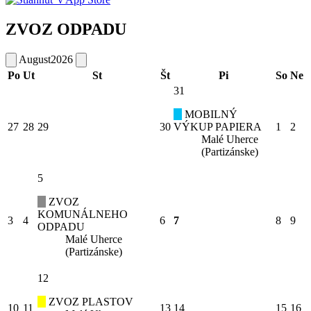
ZVOZ ODPADU
August
2026
Po
Ut
St
Št
Pi
So
Ne
31
MOBILNÝ
27
28
29
30
VÝKUP PAPIERA
1
2
Malé Uherce
(Partizánske)
5
ZVOZ
KOMUNÁLNEHO
3
4
6
7
8
9
ODPADU
Malé Uherce
(Partizánske)
12
ZVOZ PLASTOV
10
11
13
14
15
16