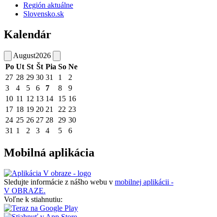
Región aktuálne
Slovensko.sk
Kalendár
August
2026
Po
Ut
St
Št
Pia
So
Ne
27
28
29
30
31
1
2
3
4
5
6
7
8
9
10
11
12
13
14
15
16
17
18
19
20
21
22
23
24
25
26
27
28
29
30
31
1
2
3
4
5
6
Mobilná aplikácia
Sledujte informácie z nášho webu v
mobilnej aplikácii -
V OBRAZE.
Voľne k stiahnutiu: