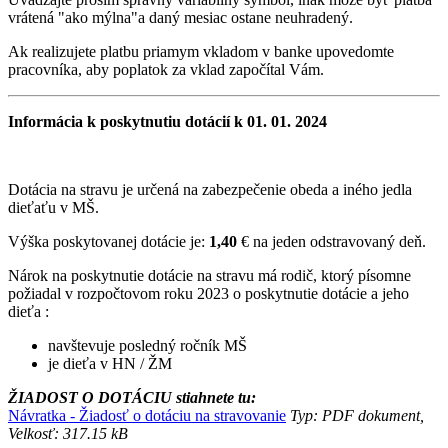
vrátená "ako mýlna"a daný mesiac ostane neuhradený.
Ak realizujete platbu priamym vkladom v banke upovedomte
pracovníka, aby poplatok za vklad započítal Vám.
Informácia k poskytnutiu dotácií k 01. 01. 2024
Dotácia na stravu je určená na zabezpečenie obeda a iného jedla
dieťaťu v MŠ.
Výška poskytovanej dotácie je:
1,40
€ na jeden odstravovaný deň.
Nárok na poskytnutie dotácie na stravu má rodič, ktorý písomne
požiadal v rozpočtovom roku 2023 o poskytnutie dotácie a jeho
dieťa :
navštevuje posledný ročník MŠ
je dieťa v HN / ŽM
ŽIADOST O DOTÁCIU stiahnete tu:
Návratka - Žiadosť o dotáciu na stravovanie
Typ: PDF dokument,
Velkosť: 317.15 kB