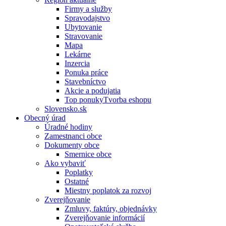
Firmy a služby
Spravodajstvo
Ubytovanie
Stravovanie
Mapa
Lekárne
Inzercia
Ponuka práce
Stavebníctvo
Akcie a podujatia
Top ponukyTvorba eshopu
Slovensko.sk
Obecný úrad
Úradné hodiny
Zamestnanci obce
Dokumenty obce
Smernice obce
Ako vybaviť
Poplatky
Ostatné
Miestny poplatok za rozvoj
Zverejňovanie
Zmluvy, faktúry, objednávky
Zverejňovanie informácií