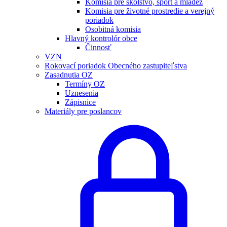
Komisia pre školstvo, šport a mládež
Komisia pre životné prostredie a verejný
poriadok
Osobitná komisia
Hlavný kontrolór obce
Činnosť
VZN
Rokovací poriadok Obecného zastupiteľstva
Zasadnutia OZ
Termíny OZ
Uznesenia
Zápisnice
Materiály pre poslancov