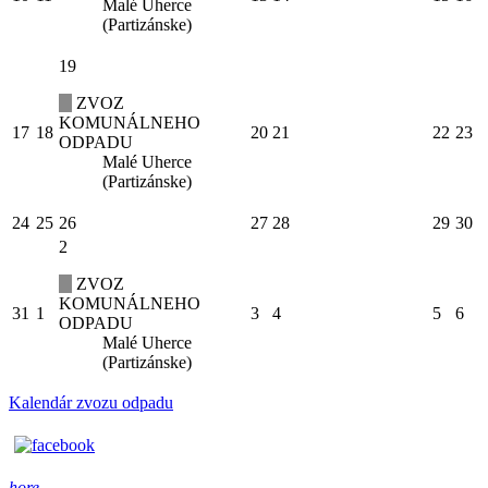
Malé Uherce
(Partizánske)
19
ZVOZ
KOMUNÁLNEHO
17
18
20
21
22
23
ODPADU
Malé Uherce
(Partizánske)
24
25
26
27
28
29
30
2
ZVOZ
KOMUNÁLNEHO
31
1
3
4
5
6
ODPADU
Malé Uherce
(Partizánske)
Kalendár zvozu odpadu
hore