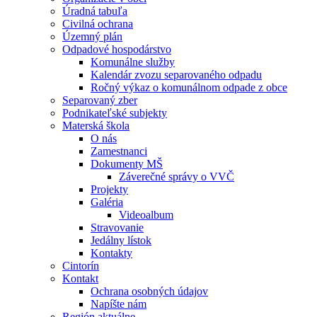
Úradná tabuľa
Civilná ochrana
Územný plán
Odpadové hospodárstvo
Komunálne služby
Kalendár zvozu separovaného odpadu
Ročný výkaz o komunálnom odpade z obce
Separovaný zber
Podnikateľské subjekty
Materská škola
O nás
Zamestnanci
Dokumenty MŠ
Záverečné správy o VVČ
Projekty
Galéria
Videoalbum
Stravovanie
Jedálny lístok
Kontakty
Cintorín
Kontakt
Ochrana osobných údajov
Napíšte nám
Región aktuálne