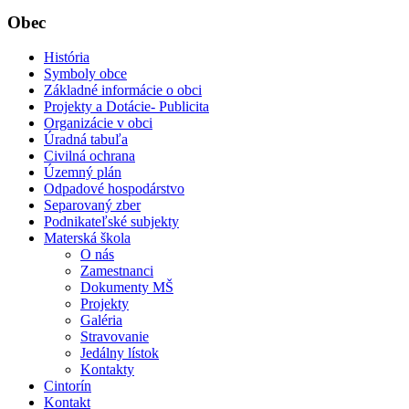
Obec
História
Symboly obce
Základné informácie o obci
Projekty a Dotácie- Publicita
Organizácie v obci
Úradná tabuľa
Civilná ochrana
Územný plán
Odpadové hospodárstvo
Separovaný zber
Podnikateľské subjekty
Materská škola
O nás
Zamestnanci
Dokumenty MŠ
Projekty
Galéria
Stravovanie
Jedálny lístok
Kontakty
Cintorín
Kontakt