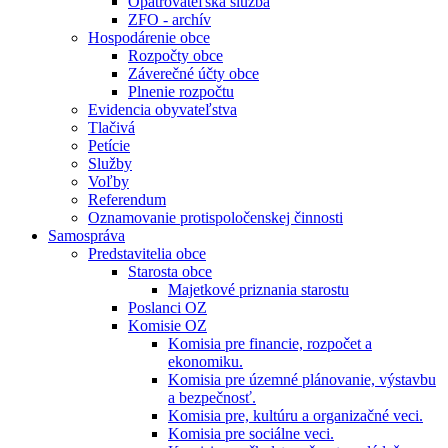
Opatrovateľská služba
ZFO - archív
Hospodárenie obce
Rozpočty obce
Záverečné účty obce
Plnenie rozpočtu
Evidencia obyvateľstva
Tlačivá
Petície
Služby
Voľby
Referendum
Oznamovanie protispoločenskej činnosti
Samospráva
Predstavitelia obce
Starosta obce
Majetkové priznania starostu
Poslanci OZ
Komisie OZ
Komisia pre financie, rozpočet a
ekonomiku.
Komisia pre územné plánovanie, výstavbu
a bezpečnosť.
Komisia pre, kultúru a organizačné veci.
Komisia pre sociálne veci.