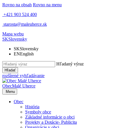
Rovno na obsah
Rovno na menu
+421 903 524 400
starosta@maleuherce.sk
Mapa webu
SK
Slovensky
SK
Slovensky
EN
English
Hľadaný výraz
Hľadať
rozšírené vyhľadávanie
Obec
Malé Uherce
Menu
Obec
História
Symboly obce
Základné informácie o obci
Projekty a Dotácie- Publicita
Organizácie v obci