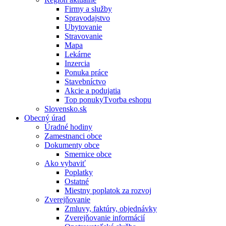
Firmy a služby
Spravodajstvo
Ubytovanie
Stravovanie
Mapa
Lekárne
Inzercia
Ponuka práce
Stavebníctvo
Akcie a podujatia
Top ponukyTvorba eshopu
Slovensko.sk
Obecný úrad
Úradné hodiny
Zamestnanci obce
Dokumenty obce
Smernice obce
Ako vybaviť
Poplatky
Ostatné
Miestny poplatok za rozvoj
Zverejňovanie
Zmluvy, faktúry, objednávky
Zverejňovanie informácií