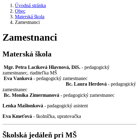
Úvodná stránka
Obec
Materská škola
Zamestnanci
Zamestnanci
Materská škola
Mgr. Petra Lacíková Hlavnová, DiS.
- pedagogický
zamestnanec, riaditeľka MŠ
Eva Vanková
- pedagogický zamestnanec
Bc. Laura Herdová
- pedagogický
zamestnanec
Bc. Monika Zimermanová -
pedagogický zamestnanec
Lenka Mašlonková
- padagogický asistent
Eva Kmeťová
- školníčka, upratovačka
Školská jedáleň pri MŠ