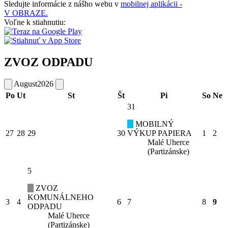
Sledujte informácie z nášho webu v
mobilnej aplikácii -
V OBRAZE.
Voľne k stiahnutiu:
ZVOZ ODPADU
August
2026
Po
Ut
St
Št
Pi
So
Ne
31
MOBILNÝ
27
28
29
30
VÝKUP PAPIERA
1
2
Malé Uherce
(Partizánske)
5
ZVOZ
KOMUNÁLNEHO
3
4
6
7
8
9
ODPADU
Malé Uherce
(Partizánske)