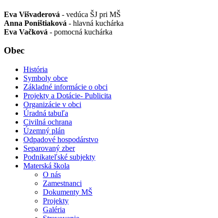
Eva Višvaderová
- vedúca ŠJ pri MŠ
Anna Poništiaková
- hlavná kuchárka
Eva Vačková
- pomocná kuchárka
Obec
História
Symboly obce
Základné informácie o obci
Projekty a Dotácie- Publicita
Organizácie v obci
Úradná tabuľa
Civilná ochrana
Územný plán
Odpadové hospodárstvo
Separovaný zber
Podnikateľské subjekty
Materská škola
O nás
Zamestnanci
Dokumenty MŠ
Projekty
Galéria