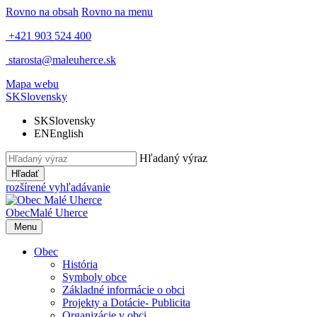
Rovno na obsah
Rovno na menu
+421 903 524 400
starosta@maleuherce.sk
Mapa webu
SK
Slovensky
SK
Slovensky
EN
English
Hľadaný výraz
Hľadať
rozšírené vyhľadávanie
Obec
Malé Uherce
Menu
Obec
História
Symboly obce
Základné informácie o obci
Projekty a Dotácie- Publicita
Organizácie v obci