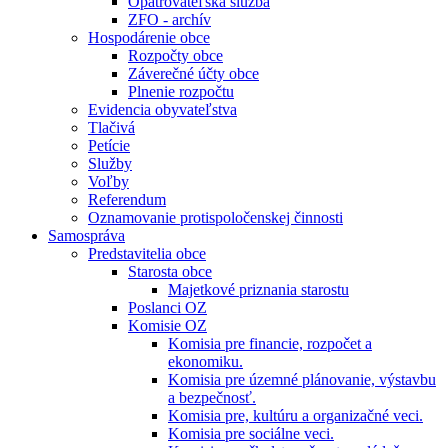
Opatrovateľská služba
ZFO - archív
Hospodárenie obce
Rozpočty obce
Záverečné účty obce
Plnenie rozpočtu
Evidencia obyvateľstva
Tlačivá
Petície
Služby
Voľby
Referendum
Oznamovanie protispoločenskej činnosti
Samospráva
Predstavitelia obce
Starosta obce
Majetkové priznania starostu
Poslanci OZ
Komisie OZ
Komisia pre financie, rozpočet a
ekonomiku.
Komisia pre územné plánovanie, výstavbu
a bezpečnosť.
Komisia pre, kultúru a organizačné veci.
Komisia pre sociálne veci.