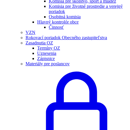
Komisia pre školstvo, šport a mládež
Komisia pre životné prostredie a verejný
poriadok
Osobitná komisia
Hlavný kontrolór obce
Činnosť
VZN
Rokovací poriadok Obecného zastupiteľstva
Zasadnutia OZ
Termíny OZ
Uznesenia
Zápisnice
Materiály pre poslancov