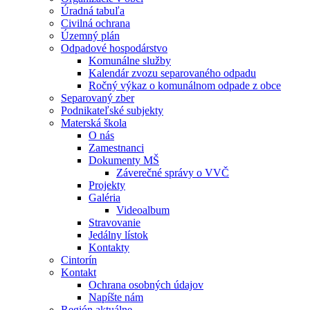
Úradná tabuľa
Civilná ochrana
Územný plán
Odpadové hospodárstvo
Komunálne služby
Kalendár zvozu separovaného odpadu
Ročný výkaz o komunálnom odpade z obce
Separovaný zber
Podnikateľské subjekty
Materská škola
O nás
Zamestnanci
Dokumenty MŠ
Záverečné správy o VVČ
Projekty
Galéria
Videoalbum
Stravovanie
Jedálny lístok
Kontakty
Cintorín
Kontakt
Ochrana osobných údajov
Napíšte nám
Región aktuálne