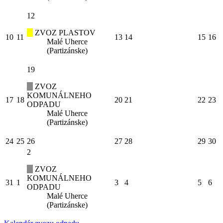
12
ZVOZ PLASTOV
10
11
13
14
15
16
Malé Uherce
(Partizánske)
19
ZVOZ
KOMUNÁLNEHO
17
18
20
21
22
23
ODPADU
Malé Uherce
(Partizánske)
24
25
26
27
28
29
30
2
ZVOZ
KOMUNÁLNEHO
31
1
3
4
5
6
ODPADU
Malé Uherce
(Partizánske)