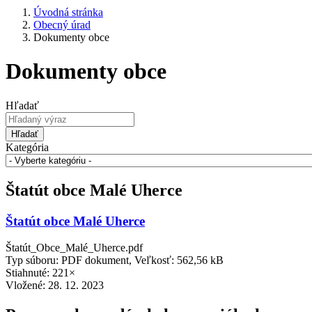
Úvodná stránka
Obecný úrad
Dokumenty obce
Dokumenty obce
Hľadať
Hľadať
Kategória
Štatút obce Malé Uherce
Štatút obce Malé Uherce
Štatút_Obce_Malé_Uherce.pdf
Typ súboru: PDF dokument, Veľkosť: 562,56 kB
Stiahnuté: 221×
Vložené:
28. 12. 2023