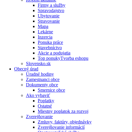
Firmy a služby
Spravodajstvo
Ubytovanie
Stravovanie
Mapa
Lekárne
Inzercia
Ponuka práce
Stavebníctvo
Akcie a podujatia
Top ponukyTvorba eshopu
Slovensko.sk
Obecný úrad
Úradné hodiny
Zamestnanci obce
Dokumenty obce
Smernice obce
Ako vybaviť
Poplatky
Ostatné
Miestny poplatok za rozvoj
Zverejňovanie
Zmluvy, faktúry, objednávky
Zverejňovanie informácií