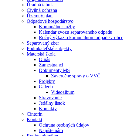
Úradná tabuľa
Civilná ochrana
Územný plán
Odpadové hospodárstvo
Komunálne služby
Kalendár zvozu separovaného odpadu
Ročný výkaz o komunálnom odpade z obce
Separovaný zber
Podnikateľské subjekty
Materská škola
O nás
Zamestnanci
Dokumenty MŠ
Záverečné správy o VVČ
Projekty
Galéria
Videoalbum
Stravovanie
Jedálny lístok
Kontakty
Cintorín
Kontakt
Ochrana osobných údajov
Napíšte nám
Región aktuálne