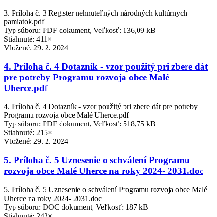
3. Príloha č. 3 Register nehnuteľných národných kultúrnych
pamiatok.pdf
Typ súboru: PDF dokument, Veľkosť: 136,09 kB
Stiahnuté: 411×
Vložené:
29. 2. 2024
4. Príloha č. 4 Dotazník - vzor použitý pri zbere dát
pre potreby Programu rozvoja obce Malé
Uherce.pdf
4. Príloha č. 4 Dotazník - vzor použitý pri zbere dát pre potreby
Programu rozvoja obce Malé Uherce.pdf
Typ súboru: PDF dokument, Veľkosť: 518,75 kB
Stiahnuté: 215×
Vložené:
29. 2. 2024
5. Príloha č. 5 Uznesenie o schválení Programu
rozvoja obce Malé Uherce na roky 2024- 2031.doc
5. Príloha č. 5 Uznesenie o schválení Programu rozvoja obce Malé
Uherce na roky 2024- 2031.doc
Typ súboru: DOC dokument, Veľkosť: 187 kB
Stiahnuté: 242×