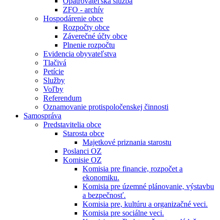
Opatrovateľská služba
ZFO - archív
Hospodárenie obce
Rozpočty obce
Záverečné účty obce
Plnenie rozpočtu
Evidencia obyvateľstva
Tlačivá
Petície
Služby
Voľby
Referendum
Oznamovanie protispoločenskej činnosti
Samospráva
Predstavitelia obce
Starosta obce
Majetkové priznania starostu
Poslanci OZ
Komisie OZ
Komisia pre financie, rozpočet a
ekonomiku.
Komisia pre územné plánovanie, výstavbu
a bezpečnosť.
Komisia pre, kultúru a organizačné veci.
Komisia pre sociálne veci.