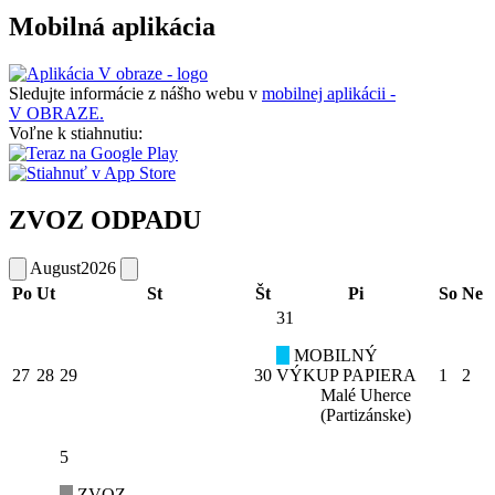
Mobilná aplikácia
Sledujte informácie z nášho webu v
mobilnej aplikácii -
V OBRAZE.
Voľne k stiahnutiu:
ZVOZ ODPADU
August
2026
Po
Ut
St
Št
Pi
So
Ne
31
MOBILNÝ
27
28
29
30
VÝKUP PAPIERA
1
2
Malé Uherce
(Partizánske)
5
ZVOZ