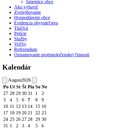
Smernice obce
Ako vybaviť
Zverejňovanie
Hospodárenie obce
Evidencia obyvateľstva
Tlačivá
Petície
Služby
Voľby
Referendum
Oznamovanie protispoločenskej činnosti
Kalendár
August
2026
Po
Ut
St
Št
Pia
So
Ne
27
28
29
30
31
1
2
3
4
5
6
7
8
9
10
11
12
13
14
15
16
17
18
19
20
21
22
23
24
25
26
27
28
29
30
31
1
2
3
4
5
6