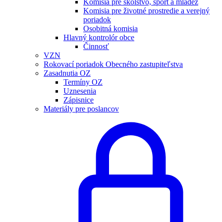
Komisia pre školstvo, šport a mládež
Komisia pre životné prostredie a verejný
poriadok
Osobitná komisia
Hlavný kontrolór obce
Činnosť
VZN
Rokovací poriadok Obecného zastupiteľstva
Zasadnutia OZ
Termíny OZ
Uznesenia
Zápisnice
Materiály pre poslancov