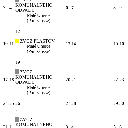
KOMUNÁLNEHO
3
4
6
7
8
9
ODPADU
Malé Uherce
(Partizánske)
12
ZVOZ PLASTOV
10
11
13
14
15
16
Malé Uherce
(Partizánske)
19
ZVOZ
KOMUNÁLNEHO
17
18
20
21
22
23
ODPADU
Malé Uherce
(Partizánske)
24
25
26
27
28
29
30
2
ZVOZ
KOMUNÁLNEHO
31
1
3
4
5
6