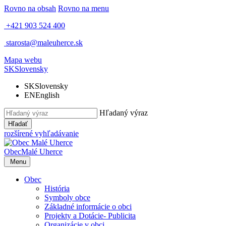
Rovno na obsah
Rovno na menu
+421 903 524 400
starosta@maleuherce.sk
Mapa webu
SK
Slovensky
SK
Slovensky
EN
English
Hľadaný výraz
Hľadať
rozšírené vyhľadávanie
Obec
Malé Uherce
Menu
Obec
História
Symboly obce
Základné informácie o obci
Projekty a Dotácie- Publicita
Organizácie v obci