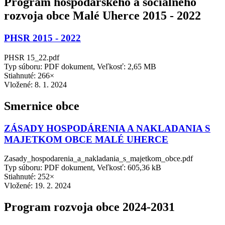
Program hospodárskeho a sociálneho
rozvoja obce Malé Uherce 2015 - 2022
PHSR 2015 - 2022
PHSR 15_22.pdf
Typ súboru: PDF dokument, Veľkosť: 2,65 MB
Stiahnuté: 266×
Vložené:
8. 1. 2024
Smernice obce
ZÁSADY HOSPODÁRENIA A NAKLADANIA S
MAJETKOM OBCE MALÉ UHERCE
Zasady_hospodarenia_a_nakladania_s_majetkom_obce.pdf
Typ súboru: PDF dokument, Veľkosť: 605,36 kB
Stiahnuté: 252×
Vložené:
19. 2. 2024
Program rozvoja obce 2024-2031