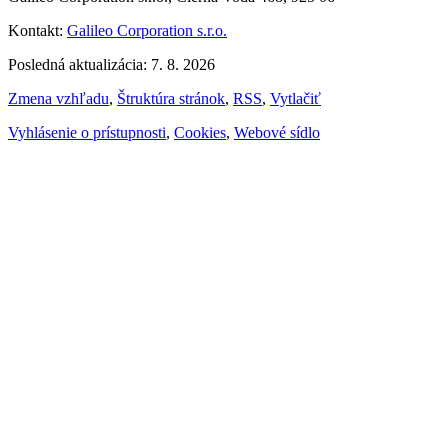
Kontakt:
Galileo Corporation s.r.o.
Posledná aktualizácia: 7. 8. 2026
Zmena vzhľadu
,
Štruktúra stránok
,
RSS
,
Vytlačiť
Vyhlásenie o prístupnosti
,
Cookies
,
Webové sídlo