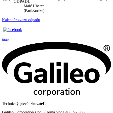
ODPADU
Malé Uherce
(Partizánske)
Kalendár zvozu odpadu
hore
Technický prevádzkovateľ:
Galileo Corporation s.r.o., Čierna Voda 468, 925 06