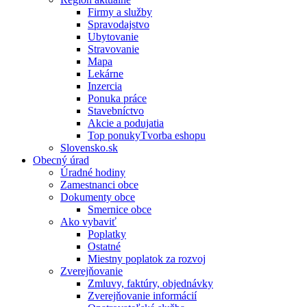
Firmy a služby
Spravodajstvo
Ubytovanie
Stravovanie
Mapa
Lekárne
Inzercia
Ponuka práce
Stavebníctvo
Akcie a podujatia
Top ponukyTvorba eshopu
Slovensko.sk
Obecný úrad
Úradné hodiny
Zamestnanci obce
Dokumenty obce
Smernice obce
Ako vybaviť
Poplatky
Ostatné
Miestny poplatok za rozvoj
Zverejňovanie
Zmluvy, faktúry, objednávky
Zverejňovanie informácií