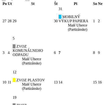
Po
Ut
St
Št
Pi
So
Ne
31
MOBILNÝ
27
28
29
30
VÝKUP PAPIERA
1
2
Malé Uherce
(Partizánske)
5
ZVOZ
KOMUNÁLNEHO
3
4
6
7
8
9
ODPADU
Malé Uherce
(Partizánske)
12
ZVOZ PLASTOV
10
11
13
14
15
16
Malé Uherce
(Partizánske)
19