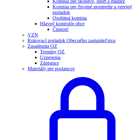
Komisia pre školstvo, šport a mládež
Komisia pre životné prostredie a verejný
poriadok
Osobitná komisia
Hlavný kontrolór obce
Činnosť
VZN
Rokovací poriadok Obecného zastupiteľstva
Zasadnutia OZ
Termíny OZ
Uznesenia
Zápisnice
Materiály pre poslancov