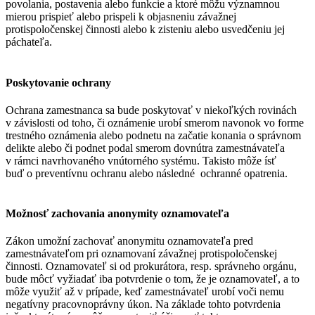
povolania, postavenia alebo funkcie a ktoré môžu významnou
mierou prispieť alebo prispeli k objasneniu závažnej
protispoločenskej činnosti alebo k zisteniu alebo usvedčeniu jej
páchateľa.
Poskytovanie ochrany
Ochrana zamestnanca sa bude poskytovať v niekoľkých rovinách
v závislosti od toho, či oznámenie urobí smerom navonok vo forme
trestného oznámenia alebo podnetu na začatie konania o správnom
delikte alebo či podnet podal smerom dovnútra zamestnávateľa
v rámci navrhovaného vnútorného systému. Takisto môže ísť
buď o preventívnu ochranu alebo následné ochranné opatrenia.
Možnosť zachovania anonymity oznamovateľa
Zákon umožní zachovať anonymitu oznamovateľa pred
zamestnávateľom pri oznamovaní závažnej protispoločenskej
činnosti. Oznamovateľ si od prokurátora, resp. správneho orgánu,
bude môcť vyžiadať iba potvrdenie o tom, že je oznamovateľ, a to
môže využiť až v prípade, keď zamestnávateľ urobí voči nemu
negatívny pracovnoprávny úkon. Na základe tohto potvrdenia