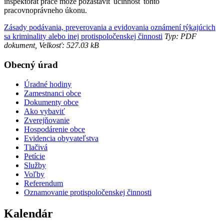
inšpektorát práce môže pozastaviť účinnosť tohto
pracovnoprávneho úkonu.
Zásady podávania, preverovania a evidovania oznámení týkajúcich
sa kriminality alebo inej protispoločenskej činnosti
Typ: PDF
dokument, Velkosť: 527.03 kB
Obecný úrad
Úradné hodiny
Zamestnanci obce
Dokumenty obce
Ako vybaviť
Zverejňovanie
Hospodárenie obce
Evidencia obyvateľstva
Tlačivá
Petície
Služby
Voľby
Referendum
Oznamovanie protispoločenskej činnosti
Kalendár