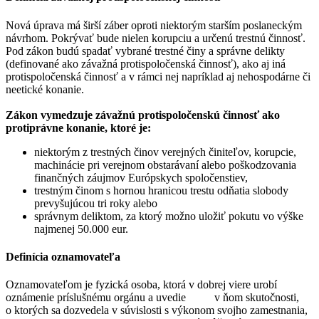
Nová úprava má širší záber oproti niektorým starším poslaneckým
návrhom. Pokrývať bude nielen korupciu a určenú trestnú činnosť.
Pod zákon budú spadať vybrané trestné činy a správne delikty
(definované ako závažná protispoločenská činnosť), ako aj iná
protispoločenská činnosť a v rámci nej napríklad aj nehospodárne či
neetické konanie.
Zákon vymedzuje závažnú protispoločenskú činnosť ako
protiprávne konanie, ktoré je:
niektorým z trestných činov verejných činiteľov, korupcie,
machinácie pri verejnom obstarávaní alebo poškodzovania
finančných záujmov Európskych spoločenstiev,
trestným činom s hornou hranicou trestu odňatia slobody
prevyšujúcou tri roky alebo
správnym deliktom, za ktorý možno uložiť pokutu vo výške
najmenej 50.000 eur.
Definícia oznamovateľa
Oznamovateľom je fyzická osoba, ktorá v dobrej viere urobí
oznámenie príslušnému orgánu a uvedie v ňom skutočnosti,
o ktorých sa dozvedela v súvislosti s výkonom svojho zamestnania,