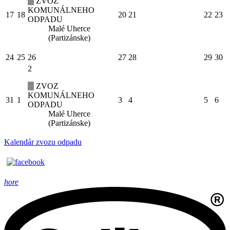
ZVOZ
KOMUNÁLNEHO
17
18
20
21
22
23
ODPADU
Malé Uherce
(Partizánske)
24
25
26
27
28
29
30
2
ZVOZ
KOMUNÁLNEHO
31
1
3
4
5
6
ODPADU
Malé Uherce
(Partizánske)
Kalendár zvozu odpadu
hore