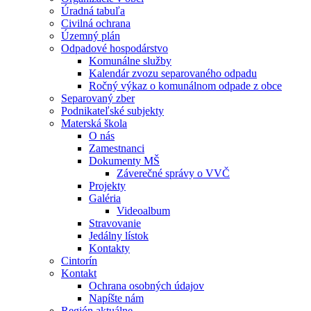
Úradná tabuľa
Civilná ochrana
Územný plán
Odpadové hospodárstvo
Komunálne služby
Kalendár zvozu separovaného odpadu
Ročný výkaz o komunálnom odpade z obce
Separovaný zber
Podnikateľské subjekty
Materská škola
O nás
Zamestnanci
Dokumenty MŠ
Záverečné správy o VVČ
Projekty
Galéria
Videoalbum
Stravovanie
Jedálny lístok
Kontakty
Cintorín
Kontakt
Ochrana osobných údajov
Napíšte nám
Región aktuálne