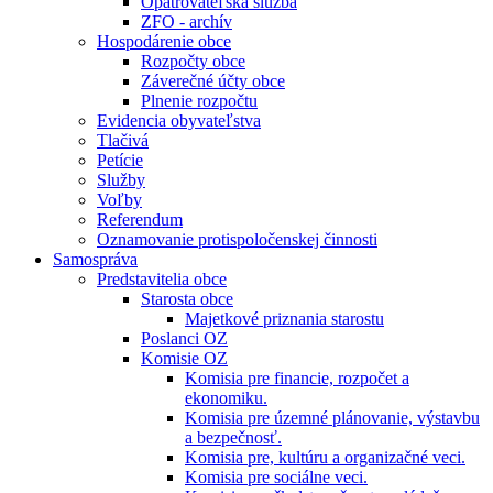
Opatrovateľská služba
ZFO - archív
Hospodárenie obce
Rozpočty obce
Záverečné účty obce
Plnenie rozpočtu
Evidencia obyvateľstva
Tlačivá
Petície
Služby
Voľby
Referendum
Oznamovanie protispoločenskej činnosti
Samospráva
Predstavitelia obce
Starosta obce
Majetkové priznania starostu
Poslanci OZ
Komisie OZ
Komisia pre financie, rozpočet a
ekonomiku.
Komisia pre územné plánovanie, výstavbu
a bezpečnosť.
Komisia pre, kultúru a organizačné veci.
Komisia pre sociálne veci.