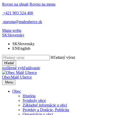
Rovno na obsah
Rovno na menu
+421 903 524 400
starosta@maleuherce.sk
Mapa webu
SK
Slovensky
SK
Slovensky
EN
English
Hľadaný výraz
Hľadať
rozšírené vyhľadávanie
Obec
Malé Uherce
Menu
Obec
História
Symboly obce
Základné informácie o obci
Projekty a Dotácie- Publicita
Organizácie v obci