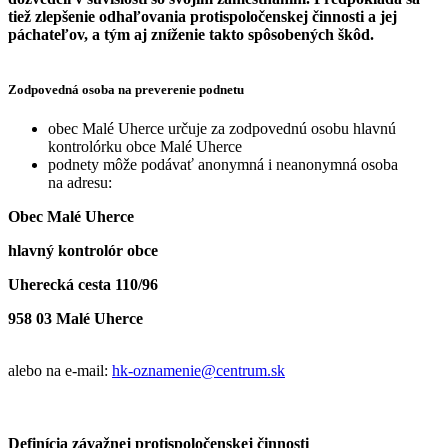
tiež zlepšenie odhaľovania protispoločenskej činnosti a jej
páchateľov, a tým aj zníženie takto spôsobených škôd.
Zodpovedná osoba na preverenie podnetu
obec Malé Uherce určuje za zodpovednú osobu hlavnú
kontrolórku obce Malé Uherce
podnety môže podávať anonymná i neanonymná osoba
na adresu:
Obec Malé Uherce
hlavný kontrolór obce
Uherecká cesta 110/96
958 03 Malé Uherce
alebo na e-mail:
hk-oznamenie@centrum.sk
Definícia závažnej protispoločenskej činnosti