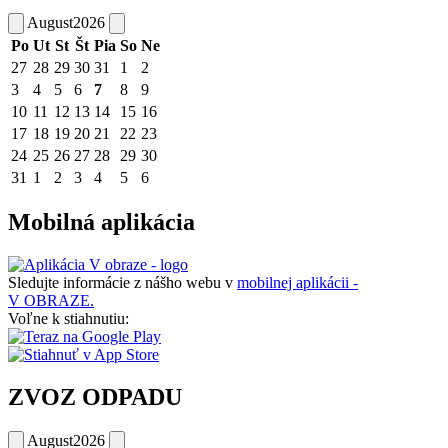
August
2026
Po
Ut
St
Št
Pia
So
Ne
27
28
29
30
31
1
2
3
4
5
6
7
8
9
10
11
12
13
14
15
16
17
18
19
20
21
22
23
24
25
26
27
28
29
30
31
1
2
3
4
5
6
Mobilná aplikácia
Sledujte informácie z nášho webu v
mobilnej aplikácii -
V OBRAZE.
Voľne k stiahnutiu:
ZVOZ ODPADU
August
2026