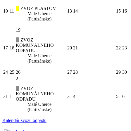
ZVOZ PLASTOV
10
11
13
14
15
16
Malé Uherce
(Partizánske)
19
ZVOZ
KOMUNÁLNEHO
17
18
20
21
22
23
ODPADU
Malé Uherce
(Partizánske)
24
25
26
27
28
29
30
2
ZVOZ
KOMUNÁLNEHO
31
1
3
4
5
6
ODPADU
Malé Uherce
(Partizánske)
Kalendár zvozu odpadu