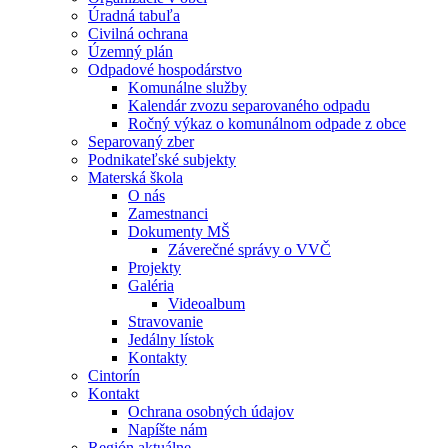
Úradná tabuľa
Civilná ochrana
Územný plán
Odpadové hospodárstvo
Komunálne služby
Kalendár zvozu separovaného odpadu
Ročný výkaz o komunálnom odpade z obce
Separovaný zber
Podnikateľské subjekty
Materská škola
O nás
Zamestnanci
Dokumenty MŠ
Záverečné správy o VVČ
Projekty
Galéria
Videoalbum
Stravovanie
Jedálny lístok
Kontakty
Cintorín
Kontakt
Ochrana osobných údajov
Napíšte nám
Región aktuálne