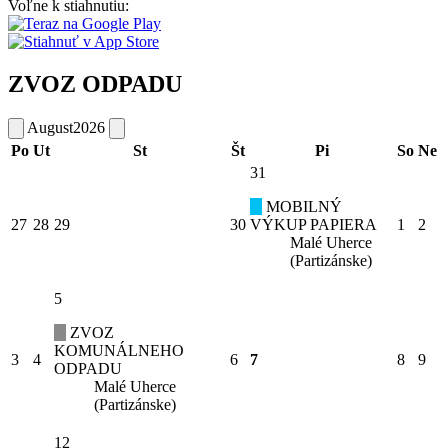
Voľne k stiahnutiu:
ZVOZ ODPADU
August
2026
Po
Ut
St
Št
Pi
So
Ne
31
MOBILNÝ
27
28
29
30
VÝKUP PAPIERA
1
2
Malé Uherce
(Partizánske)
5
ZVOZ
KOMUNÁLNEHO
3
4
6
7
8
9
ODPADU
Malé Uherce
(Partizánske)
12