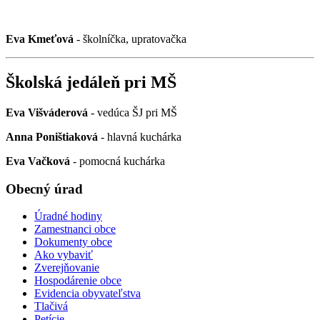
Eva Kmeťová
- školníčka, upratovačka
Školská jedáleň pri MŠ
Eva Višváderová
- vedúca ŠJ pri MŠ
Anna Poništiaková
- hlavná kuchárka
Eva Vačková
- pomocná kuchárka
Obecný úrad
Úradné hodiny
Zamestnanci obce
Dokumenty obce
Ako vybaviť
Zverejňovanie
Hospodárenie obce
Evidencia obyvateľstva
Tlačivá
Petície