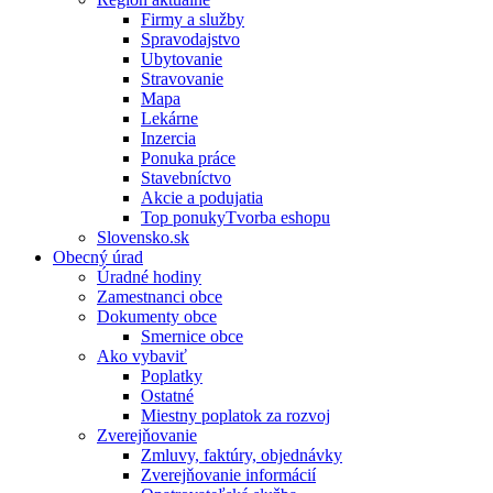
Firmy a služby
Spravodajstvo
Ubytovanie
Stravovanie
Mapa
Lekárne
Inzercia
Ponuka práce
Stavebníctvo
Akcie a podujatia
Top ponukyTvorba eshopu
Slovensko.sk
Obecný úrad
Úradné hodiny
Zamestnanci obce
Dokumenty obce
Smernice obce
Ako vybaviť
Poplatky
Ostatné
Miestny poplatok za rozvoj
Zverejňovanie
Zmluvy, faktúry, objednávky
Zverejňovanie informácií