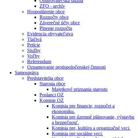
Opatrovateľská služba
ZFO - archív
Hospodárenie obce
Rozpočty obce
Záverečné účty obce
Plnenie rozpočtu
Evidencia obyvateľstva
Tlačivá
Petície
Služby
Voľby
Referendum
Oznamovanie protispoločenskej činnosti
Samospráva
Predstavitelia obce
Starosta obce
Majetkové priznania starostu
Poslanci OZ
Komisie OZ
Komisia pre financie, rozpočet a
ekonomiku.
Komisia pre územné plánovanie, výstavbu
a bezpečnosť.
Komisia pre, kultúru a organizačné veci.
Komisia pre sociálne veci.