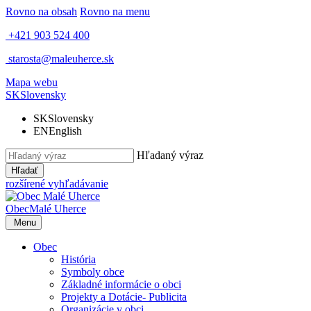
Rovno na obsah
Rovno na menu
+421 903 524 400
starosta@maleuherce.sk
Mapa webu
SK
Slovensky
SK
Slovensky
EN
English
Hľadaný výraz
Hľadať
rozšírené vyhľadávanie
Obec
Malé Uherce
Menu
Obec
História
Symboly obce
Základné informácie o obci
Projekty a Dotácie- Publicita
Organizácie v obci