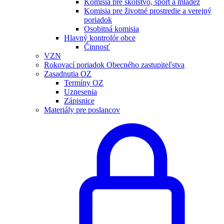
Komisia pre školstvo, šport a mládež
Komisia pre životné prostredie a verejný
poriadok
Osobitná komisia
Hlavný kontrolór obce
Činnosť
VZN
Rokovací poriadok Obecného zastupiteľstva
Zasadnutia OZ
Termíny OZ
Uznesenia
Zápisnice
Materiály pre poslancov