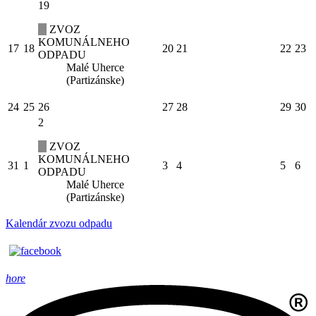
19
ZVOZ
KOMUNÁLNEHO
17
18
20
21
22
23
ODPADU
Malé Uherce
(Partizánske)
24
25
26
27
28
29
30
2
ZVOZ
KOMUNÁLNEHO
31
1
3
4
5
6
ODPADU
Malé Uherce
(Partizánske)
Kalendár zvozu odpadu
hore