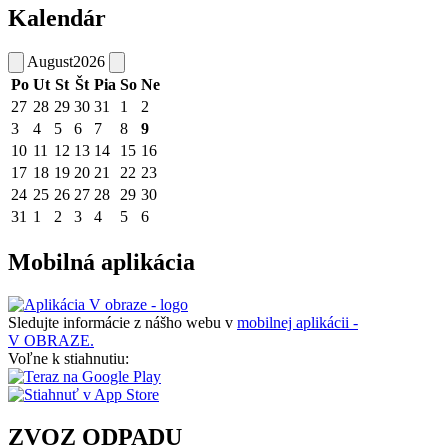
Kalendár
August
2026
Po
Ut
St
Št
Pia
So
Ne
27
28
29
30
31
1
2
3
4
5
6
7
8
9
10
11
12
13
14
15
16
17
18
19
20
21
22
23
24
25
26
27
28
29
30
31
1
2
3
4
5
6
Mobilná aplikácia
Sledujte informácie z nášho webu v
mobilnej aplikácii -
V OBRAZE.
Voľne k stiahnutiu:
ZVOZ ODPADU