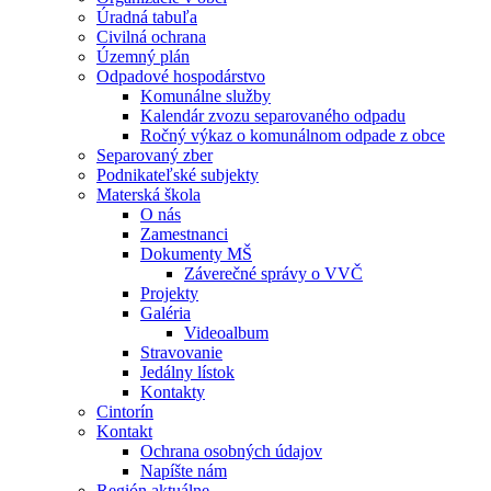
Úradná tabuľa
Civilná ochrana
Územný plán
Odpadové hospodárstvo
Komunálne služby
Kalendár zvozu separovaného odpadu
Ročný výkaz o komunálnom odpade z obce
Separovaný zber
Podnikateľské subjekty
Materská škola
O nás
Zamestnanci
Dokumenty MŠ
Záverečné správy o VVČ
Projekty
Galéria
Videoalbum
Stravovanie
Jedálny lístok
Kontakty
Cintorín
Kontakt
Ochrana osobných údajov
Napíšte nám
Región aktuálne