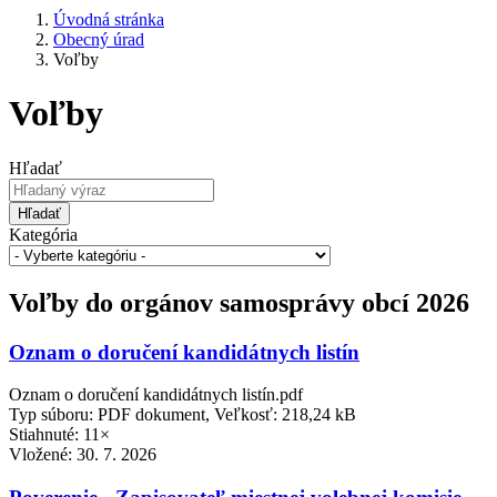
Úvodná stránka
Obecný úrad
Voľby
Voľby
Hľadať
Hľadať
Kategória
Voľby do orgánov samosprávy obcí 2026
Oznam o doručení kandidátnych listín
Oznam o doručení kandidátnych listín.pdf
Typ súboru: PDF dokument, Veľkosť: 218,24 kB
Stiahnuté: 11×
Vložené:
30. 7. 2026