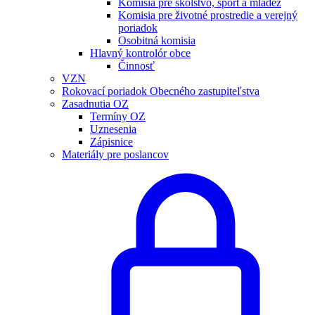
Komisia pre školstvo, šport a mládež
Komisia pre životné prostredie a verejný
poriadok
Osobitná komisia
Hlavný kontrolór obce
Činnosť
VZN
Rokovací poriadok Obecného zastupiteľstva
Zasadnutia OZ
Termíny OZ
Uznesenia
Zápisnice
Materiály pre poslancov