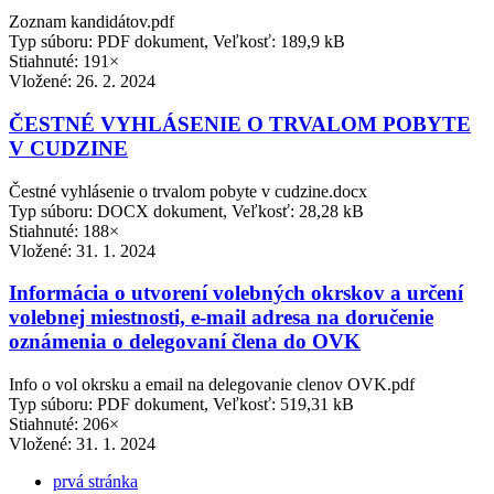
Zoznam kandidátov.pdf
Typ súboru: PDF dokument, Veľkosť: 189,9 kB
Stiahnuté: 191×
Vložené:
26. 2. 2024
ČESTNÉ VYHLÁSENIE O TRVALOM POBYTE
V CUDZINE
Čestné vyhlásenie o trvalom pobyte v cudzine.docx
Typ súboru: DOCX dokument, Veľkosť: 28,28 kB
Stiahnuté: 188×
Vložené:
31. 1. 2024
Informácia o utvorení volebných okrskov a určení
volebnej miestnosti, e-mail adresa na doručenie
oznámenia o delegovaní člena do OVK
Info o vol okrsku a email na delegovanie clenov OVK.pdf
Typ súboru: PDF dokument, Veľkosť: 519,31 kB
Stiahnuté: 206×
Vložené:
31. 1. 2024
prvá stránka