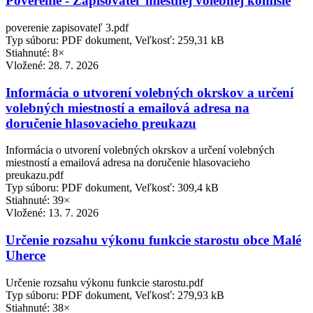
Poverenie - Zapisovateľ miestnej volebnej komisie
poverenie zapisovateľ 3.pdf
Typ súboru: PDF dokument, Veľkosť: 259,31 kB
Stiahnuté: 8×
Vložené:
28. 7. 2026
Informácia o utvorení volebných okrskov a určení
volebných miestností a emailová adresa na
doručenie hlasovacieho preukazu
Informácia o utvorení volebných okrskov a určení volebných
miestností a emailová adresa na doručenie hlasovacieho
preukazu.pdf
Typ súboru: PDF dokument, Veľkosť: 309,4 kB
Stiahnuté: 39×
Vložené:
13. 7. 2026
Určenie rozsahu výkonu funkcie starostu obce Malé
Uherce
Určenie rozsahu výkonu funkcie starostu.pdf
Typ súboru: PDF dokument, Veľkosť: 279,93 kB
Stiahnuté: 38×