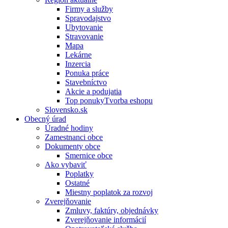
Firmy a služby
Spravodajstvo
Ubytovanie
Stravovanie
Mapa
Lekárne
Inzercia
Ponuka práce
Stavebníctvo
Akcie a podujatia
Top ponukyTvorba eshopu
Slovensko.sk
Obecný úrad
Úradné hodiny
Zamestnanci obce
Dokumenty obce
Smernice obce
Ako vybaviť
Poplatky
Ostatné
Miestny poplatok za rozvoj
Zverejňovanie
Zmluvy, faktúry, objednávky
Zverejňovanie informácií