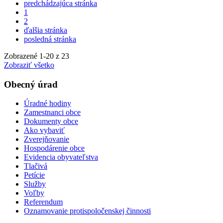
predchádzajúca stránka
1
2
ďalšia stránka
posledná stránka
Zobrazené
1
-
20
z 23
Zobraziť všetko
Obecný úrad
Úradné hodiny
Zamestnanci obce
Dokumenty obce
Ako vybaviť
Zverejňovanie
Hospodárenie obce
Evidencia obyvateľstva
Tlačivá
Petície
Služby
Voľby
Referendum
Oznamovanie protispoločenskej činnosti