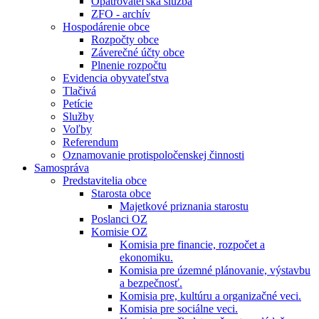
Opatrovateľská služba
ZFO - archív
Hospodárenie obce
Rozpočty obce
Záverečné účty obce
Plnenie rozpočtu
Evidencia obyvateľstva
Tlačivá
Petície
Služby
Voľby
Referendum
Oznamovanie protispoločenskej činnosti
Samospráva
Predstavitelia obce
Starosta obce
Majetkové priznania starostu
Poslanci OZ
Komisie OZ
Komisia pre financie, rozpočet a
ekonomiku.
Komisia pre územné plánovanie, výstavbu
a bezpečnosť.
Komisia pre, kultúru a organizačné veci.
Komisia pre sociálne veci.