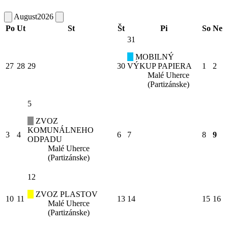
August
2026
Po
Ut
St
Št
Pi
So
Ne
31
MOBILNÝ
27
28
29
30
VÝKUP PAPIERA
1
2
Malé Uherce
(Partizánske)
5
ZVOZ
KOMUNÁLNEHO
3
4
6
7
8
9
ODPADU
Malé Uherce
(Partizánske)
12
ZVOZ PLASTOV
10
11
13
14
15
16
Malé Uherce
(Partizánske)