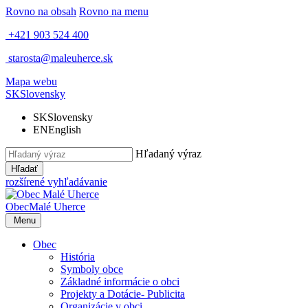
Rovno na obsah
Rovno na menu
+421 903 524 400
starosta@maleuherce.sk
Mapa webu
SK
Slovensky
SK
Slovensky
EN
English
Hľadaný výraz
Hľadať
rozšírené vyhľadávanie
Obec
Malé Uherce
Menu
Obec
História
Symboly obce
Základné informácie o obci
Projekty a Dotácie- Publicita
Organizácie v obci