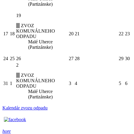
(Partizánske)
19
ZVOZ
KOMUNÁLNEHO
17
18
20
21
22
23
ODPADU
Malé Uherce
(Partizánske)
24
25
26
27
28
29
30
2
ZVOZ
KOMUNÁLNEHO
31
1
3
4
5
6
ODPADU
Malé Uherce
(Partizánske)
Kalendár zvozu odpadu
hore