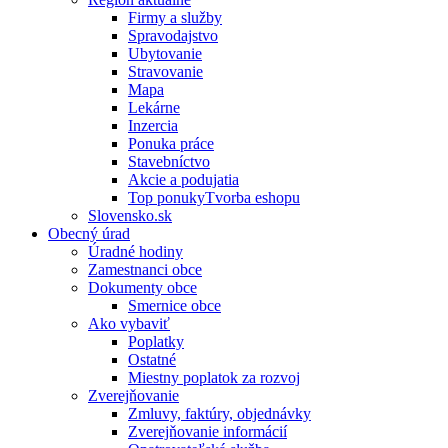
Firmy a služby
Spravodajstvo
Ubytovanie
Stravovanie
Mapa
Lekárne
Inzercia
Ponuka práce
Stavebníctvo
Akcie a podujatia
Top ponukyTvorba eshopu
Slovensko.sk
Obecný úrad
Úradné hodiny
Zamestnanci obce
Dokumenty obce
Smernice obce
Ako vybaviť
Poplatky
Ostatné
Miestny poplatok za rozvoj
Zverejňovanie
Zmluvy, faktúry, objednávky
Zverejňovanie informácií