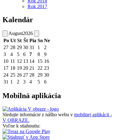
Rok 2018
Rok 2017
Kalendár
August
2026
Po
Ut
St
Št
Pia
So
Ne
27
28
29
30
31
1
2
3
4
5
6
7
8
9
10
11
12
13
14
15
16
17
18
19
20
21
22
23
24
25
26
27
28
29
30
31
1
2
3
4
5
6
Mobilná aplikácia
Sledujte informácie z nášho webu v
mobilnej aplikácii -
V OBRAZE.
Voľne k stiahnutiu: