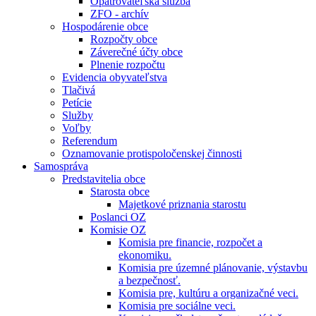
Opatrovateľská služba
ZFO - archív
Hospodárenie obce
Rozpočty obce
Záverečné účty obce
Plnenie rozpočtu
Evidencia obyvateľstva
Tlačivá
Petície
Služby
Voľby
Referendum
Oznamovanie protispoločenskej činnosti
Samospráva
Predstavitelia obce
Starosta obce
Majetkové priznania starostu
Poslanci OZ
Komisie OZ
Komisia pre financie, rozpočet a
ekonomiku.
Komisia pre územné plánovanie, výstavbu
a bezpečnosť.
Komisia pre, kultúru a organizačné veci.
Komisia pre sociálne veci.