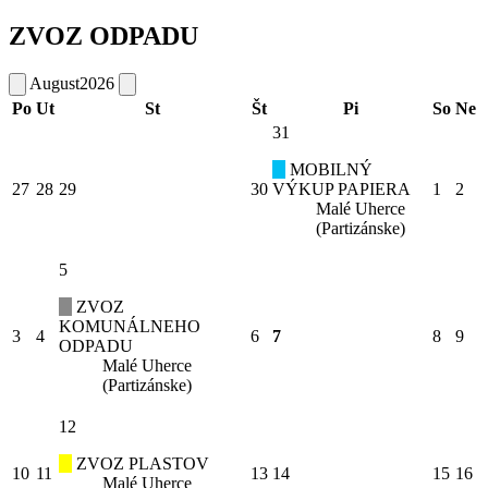
ZVOZ ODPADU
August
2026
Po
Ut
St
Št
Pi
So
Ne
31
MOBILNÝ
27
28
29
30
VÝKUP PAPIERA
1
2
Malé Uherce
(Partizánske)
5
ZVOZ
KOMUNÁLNEHO
3
4
6
7
8
9
ODPADU
Malé Uherce
(Partizánske)
12
ZVOZ PLASTOV
10
11
13
14
15
16
Malé Uherce