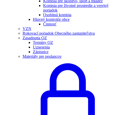
Komisia pre školstvo, šport a mládež
Komisia pre životné prostredie a verejný
poriadok
Osobitná komisia
Hlavný kontrolór obce
Činnosť
VZN
Rokovací poriadok Obecného zastupiteľstva
Zasadnutia OZ
Termíny OZ
Uznesenia
Zápisnice
Materiály pre poslancov