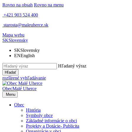
Rovno na obsah
Rovno na menu
+421 903 524 400
starosta@maleuherce.sk
Mapa webu
SK
Slovensky
SK
Slovensky
EN
English
Hľadaný výraz
Hľadať
rozšírené vyhľadávanie
Obec
Malé Uherce
Menu
Obec
História
Symboly obce
Základné informácie o obci
Projekty a Dotácie- Publicita
Organizácie v obci