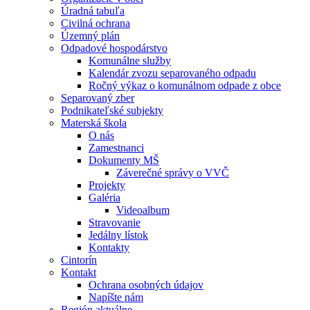
Úradná tabuľa
Civilná ochrana
Územný plán
Odpadové hospodárstvo
Komunálne služby
Kalendár zvozu separovaného odpadu
Ročný výkaz o komunálnom odpade z obce
Separovaný zber
Podnikateľské subjekty
Materská škola
O nás
Zamestnanci
Dokumenty MŠ
Záverečné správy o VVČ
Projekty
Galéria
Videoalbum
Stravovanie
Jedálny lístok
Kontakty
Cintorín
Kontakt
Ochrana osobných údajov
Napíšte nám
Región aktuálne