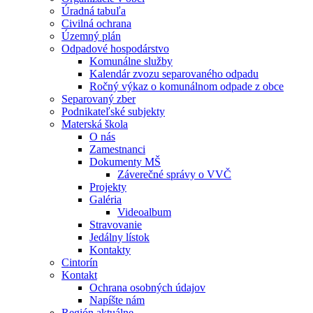
Úradná tabuľa
Civilná ochrana
Územný plán
Odpadové hospodárstvo
Komunálne služby
Kalendár zvozu separovaného odpadu
Ročný výkaz o komunálnom odpade z obce
Separovaný zber
Podnikateľské subjekty
Materská škola
O nás
Zamestnanci
Dokumenty MŠ
Záverečné správy o VVČ
Projekty
Galéria
Videoalbum
Stravovanie
Jedálny lístok
Kontakty
Cintorín
Kontakt
Ochrana osobných údajov
Napíšte nám
Región aktuálne