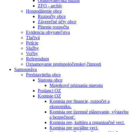
Opatrovateľská služba
ZFO - archív
Hospodárenie obce
Rozpočty obce
Záverečné účty obce
Plnenie rozpočtu
Evidencia obyvateľstva
Tlačivá
Petície
Služby
Voľby
Referendum
Oznamovanie protispoločenskej činnosti
Samospráva
Predstavitelia obce
Starosta obce
Majetkové priznania starostu
Poslanci OZ
Komisie OZ
Komisia pre financie, rozpočet a
ekonomiku.
Komisia pre územné plánovanie, výstavbu
a bezpečnosť.
Komisia pre, kultúru a organizačné veci.
Komisia pre sociálne veci.