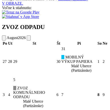
V OBRAZE.
Voľne k stiahnutiu:
ZVOZ ODPADU
August
2026
Po
Ut
St
Št
Pi
So
Ne
31
MOBILNÝ
27
28
29
30
VÝKUP PAPIERA
1
2
Malé Uherce
(Partizánske)
5
ZVOZ
KOMUNÁLNEHO
3
4
6
7
8
9
ODPADU
Malé Uherce
(Partizánske)