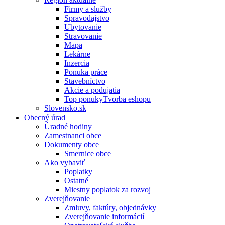
Firmy a služby
Spravodajstvo
Ubytovanie
Stravovanie
Mapa
Lekárne
Inzercia
Ponuka práce
Stavebníctvo
Akcie a podujatia
Top ponukyTvorba eshopu
Slovensko.sk
Obecný úrad
Úradné hodiny
Zamestnanci obce
Dokumenty obce
Smernice obce
Ako vybaviť
Poplatky
Ostatné
Miestny poplatok za rozvoj
Zverejňovanie
Zmluvy, faktúry, objednávky
Zverejňovanie informácií