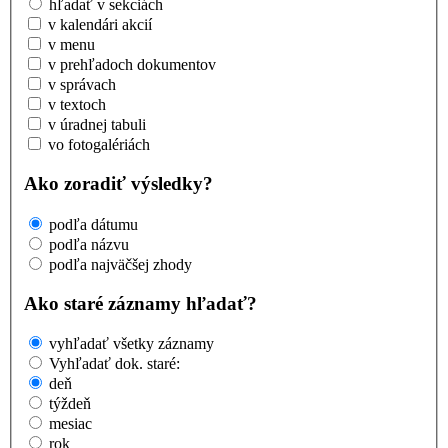
hľadať v sekciách
v kalendári akcií
v menu
v prehľadoch dokumentov
v správach
v textoch
v úradnej tabuli
vo fotogalériách
Ako zoradiť výsledky?
podľa dátumu
podľa názvu
podľa najväčšej zhody
Ako staré záznamy hľadať?
vyhľadať všetky záznamy
Vyhľadať dok. staré:
deň
týždeň
mesiac
rok