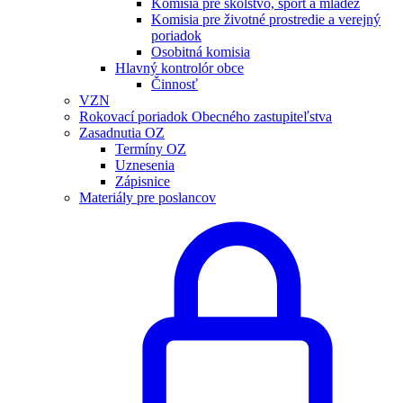
Komisia pre školstvo, šport a mládež
Komisia pre životné prostredie a verejný
poriadok
Osobitná komisia
Hlavný kontrolór obce
Činnosť
VZN
Rokovací poriadok Obecného zastupiteľstva
Zasadnutia OZ
Termíny OZ
Uznesenia
Zápisnice
Materiály pre poslancov