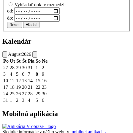
Vyhľadať dok. v rozmedzí:
od:
do:
Reset
Hľadať
Kalendár
August
2026
Po
Ut
St
Št
Pia
So
Ne
27
28
29
30
31
1
2
3
4
5
6
7
8
9
10
11
12
13
14
15
16
17
18
19
20
21
22
23
24
25
26
27
28
29
30
31
1
2
3
4
5
6
Mobilná aplikácia
Sledujte informácie z nášho webu v
mobilnej aplikácii -