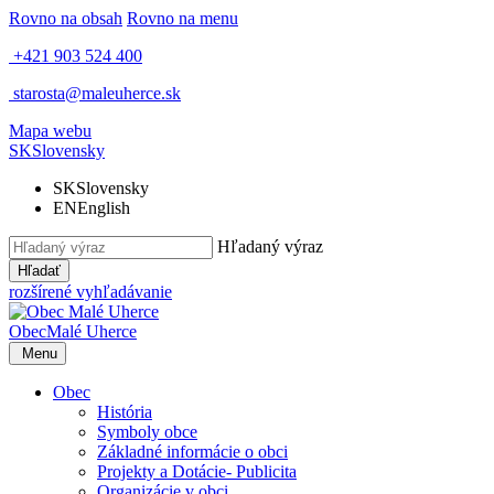
Rovno na obsah
Rovno na menu
+421 903 524 400
starosta@maleuherce.sk
Mapa webu
SK
Slovensky
SK
Slovensky
EN
English
Hľadaný výraz
Hľadať
rozšírené vyhľadávanie
Obec
Malé Uherce
Menu
Obec
História
Symboly obce
Základné informácie o obci
Projekty a Dotácie- Publicita
Organizácie v obci