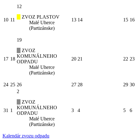
12
ZVOZ PLASTOV
10
11
13
14
15
16
Malé Uherce
(Partizánske)
19
ZVOZ
KOMUNÁLNEHO
17
18
20
21
22
23
ODPADU
Malé Uherce
(Partizánske)
24
25
26
27
28
29
30
2
ZVOZ
KOMUNÁLNEHO
31
1
3
4
5
6
ODPADU
Malé Uherce
(Partizánske)
Kalendár zvozu odpadu