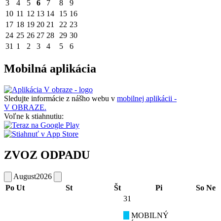
3
4
5
6
7
8
9
10
11
12
13
14
15
16
17
18
19
20
21
22
23
24
25
26
27
28
29
30
31
1
2
3
4
5
6
Mobilná aplikácia
Sledujte informácie z nášho webu v
mobilnej aplikácii -
V OBRAZE.
Voľne k stiahnutiu:
ZVOZ ODPADU
August
2026
Po
Ut
St
Št
Pi
So
Ne
31
MOBILNÝ