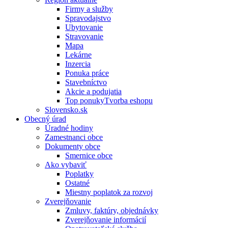
Firmy a služby
Spravodajstvo
Ubytovanie
Stravovanie
Mapa
Lekárne
Inzercia
Ponuka práce
Stavebníctvo
Akcie a podujatia
Top ponukyTvorba eshopu
Slovensko.sk
Obecný úrad
Úradné hodiny
Zamestnanci obce
Dokumenty obce
Smernice obce
Ako vybaviť
Poplatky
Ostatné
Miestny poplatok za rozvoj
Zverejňovanie
Zmluvy, faktúry, objednávky
Zverejňovanie informácií