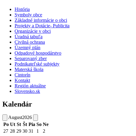
História
Symboly obce
Základné informácie o obci
Projekty a Dotácie- Publicita
Organizácie v obci
Úradná tabuľa
Civilná ochrana
Územný plán
Odpadové hospodárstvo
Separovaný zber
Podnikateľské subjekty
Materská škola
Cintorín
Kontakt
Región aktuálne
Slovensko.sk
Kalendár
August
2026
Po
Ut
St
Št
Pia
So
Ne
27
28
29
30
31
1
2