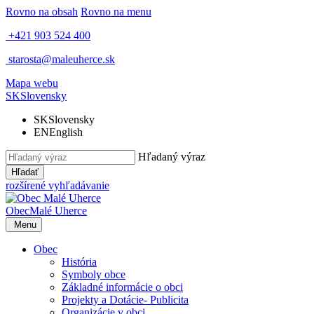
Rovno na obsah
Rovno na menu
+421 903 524 400
starosta@maleuherce.sk
Mapa webu
SK
Slovensky
SK
Slovensky
EN
English
Hľadaný výraz
Hľadať
rozšírené vyhľadávanie
Obec
Malé Uherce
Menu
Obec
História
Symboly obce
Základné informácie o obci
Projekty a Dotácie- Publicita
Organizácie v obci