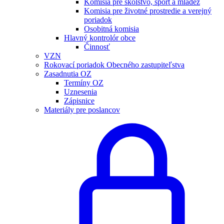
Komisia pre školstvo, šport a mládež
Komisia pre životné prostredie a verejný
poriadok
Osobitná komisia
Hlavný kontrolór obce
Činnosť
VZN
Rokovací poriadok Obecného zastupiteľstva
Zasadnutia OZ
Termíny OZ
Uznesenia
Zápisnice
Materiály pre poslancov