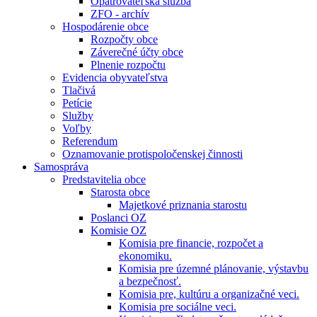
Opatrovateľská služba
ZFO - archív
Hospodárenie obce
Rozpočty obce
Záverečné účty obce
Plnenie rozpočtu
Evidencia obyvateľstva
Tlačivá
Petície
Služby
Voľby
Referendum
Oznamovanie protispoločenskej činnosti
Samospráva
Predstavitelia obce
Starosta obce
Majetkové priznania starostu
Poslanci OZ
Komisie OZ
Komisia pre financie, rozpočet a
ekonomiku.
Komisia pre územné plánovanie, výstavbu
a bezpečnosť.
Komisia pre, kultúru a organizačné veci.
Komisia pre sociálne veci.