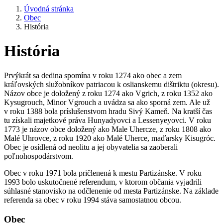
Úvodná stránka
Obec
História
História
Prvýkrát sa dedina spomína v roku 1274 ako obec a zem
kráľovských služobníkov patriacou k oslianskemu dištriktu (okresu).
Názov obce je doložený z roku 1274 ako Vgrich, z roku 1352 ako
Kysugrouch, Minor Vgrouch a uvádza sa ako sporná zem. Ale už
v roku 1388 bola príslušenstvom hradu Sivý Kameň. Na kratší čas
tu získali majetkové práva Hunyadyovci a Lessenyeyovci. V roku
1773 je názov obce doložený ako Male Uhercze, z roku 1808 ako
Malé Uhrovce, z roku 1920 ako Malé Uherce, maďarsky Kisugróc.
Obec je osídlená od neolitu a jej obyvatelia sa zaoberali
poľnohospodárstvom.
Obec v roku 1971 bola pričlenená k mestu Partizánske. V roku
1993 bolo uskutočnené referendum, v ktorom občania vyjadrili
súhlasné stanovisko na odčlenenie od mesta Partizánske. Na základe
referenda sa obec v roku 1994 stáva samostatnou obcou.
Obec