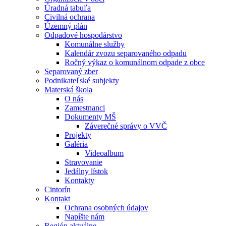
Úradná tabuľa
Civilná ochrana
Územný plán
Odpadové hospodárstvo
Komunálne služby
Kalendár zvozu separovaného odpadu
Ročný výkaz o komunálnom odpade z obce
Separovaný zber
Podnikateľské subjekty
Materská škola
O nás
Zamestnanci
Dokumenty MŠ
Záverečné správy o VVČ
Projekty
Galéria
Videoalbum
Stravovanie
Jedálny lístok
Kontakty
Cintorín
Kontakt
Ochrana osobných údajov
Napíšte nám
Región aktuálne