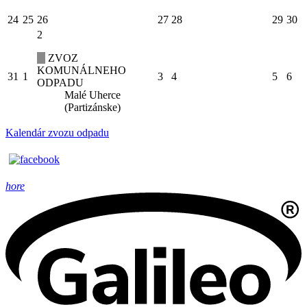
24
25
26
27
28
29
30
2
ZVOZ
KOMUNÁLNEHO
31
1
3
4
5
6
ODPADU
Malé Uherce
(Partizánske)
Kalendár zvozu odpadu
hore