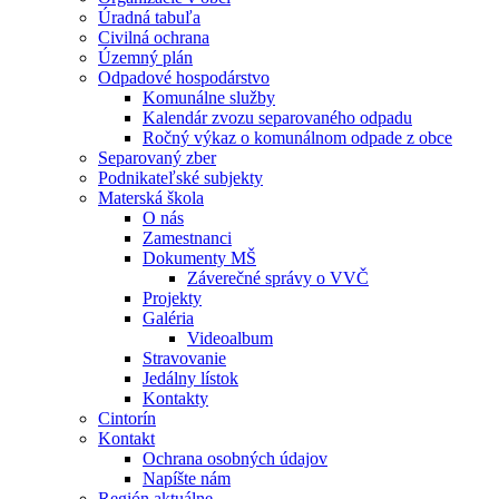
Úradná tabuľa
Civilná ochrana
Územný plán
Odpadové hospodárstvo
Komunálne služby
Kalendár zvozu separovaného odpadu
Ročný výkaz o komunálnom odpade z obce
Separovaný zber
Podnikateľské subjekty
Materská škola
O nás
Zamestnanci
Dokumenty MŠ
Záverečné správy o VVČ
Projekty
Galéria
Videoalbum
Stravovanie
Jedálny lístok
Kontakty
Cintorín
Kontakt
Ochrana osobných údajov
Napíšte nám
Región aktuálne