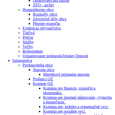
Opatrovateľská služba
ZFO - archív
Hospodárenie obce
Rozpočty obce
Záverečné účty obce
Plnenie rozpočtu
Evidencia obyvateľstva
Tlačivá
Petície
Služby
Voľby
Referendum
Oznamovanie protispoločenskej činnosti
Samospráva
Predstavitelia obce
Starosta obce
Majetkové priznania starostu
Poslanci OZ
Komisie OZ
Komisia pre financie, rozpočet a
ekonomiku.
Komisia pre územné plánovanie, výstavbu
a bezpečnosť.
Komisia pre, kultúru a organizačné veci.
Komisia pre sociálne veci.