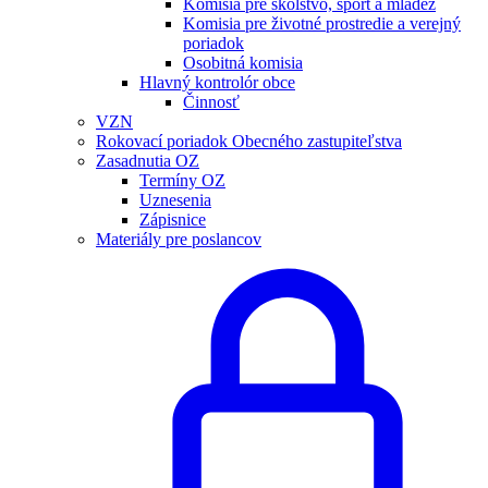
Komisia pre školstvo, šport a mládež
Komisia pre životné prostredie a verejný
poriadok
Osobitná komisia
Hlavný kontrolór obce
Činnosť
VZN
Rokovací poriadok Obecného zastupiteľstva
Zasadnutia OZ
Termíny OZ
Uznesenia
Zápisnice
Materiály pre poslancov