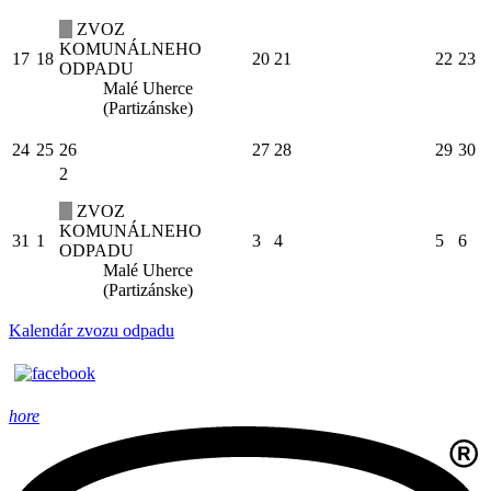
ZVOZ
KOMUNÁLNEHO
17
18
20
21
22
23
ODPADU
Malé Uherce
(Partizánske)
24
25
26
27
28
29
30
2
ZVOZ
KOMUNÁLNEHO
31
1
3
4
5
6
ODPADU
Malé Uherce
(Partizánske)
Kalendár zvozu odpadu
hore