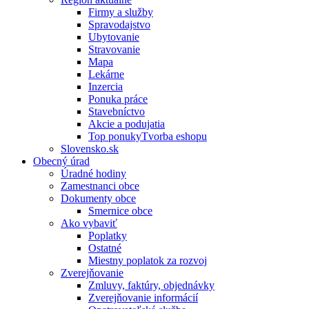
Firmy a služby
Spravodajstvo
Ubytovanie
Stravovanie
Mapa
Lekárne
Inzercia
Ponuka práce
Stavebníctvo
Akcie a podujatia
Top ponukyTvorba eshopu
Slovensko.sk
Obecný úrad
Úradné hodiny
Zamestnanci obce
Dokumenty obce
Smernice obce
Ako vybaviť
Poplatky
Ostatné
Miestny poplatok za rozvoj
Zverejňovanie
Zmluvy, faktúry, objednávky
Zverejňovanie informácií