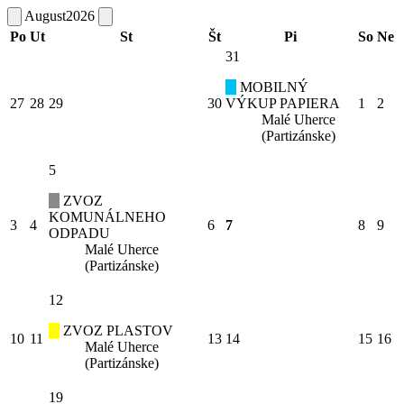
August
2026
Po
Ut
St
Št
Pi
So
Ne
31
MOBILNÝ
27
28
29
30
VÝKUP PAPIERA
1
2
Malé Uherce
(Partizánske)
5
ZVOZ
KOMUNÁLNEHO
3
4
6
7
8
9
ODPADU
Malé Uherce
(Partizánske)
12
ZVOZ PLASTOV
10
11
13
14
15
16
Malé Uherce
(Partizánske)
19