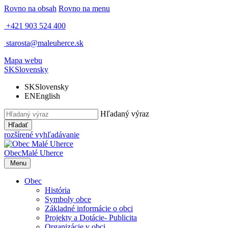
Rovno na obsah
Rovno na menu
+421 903 524 400
starosta@maleuherce.sk
Mapa webu
SK
Slovensky
SK
Slovensky
EN
English
Hľadaný výraz
Hľadať
rozšírené vyhľadávanie
Obec
Malé Uherce
Menu
Obec
História
Symboly obce
Základné informácie o obci
Projekty a Dotácie- Publicita
Organizácie v obci