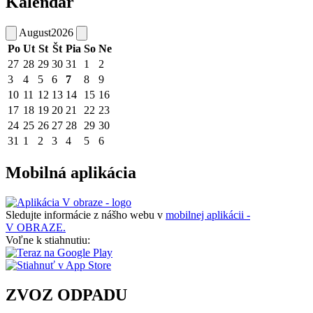
Kalendár
August
2026
Po
Ut
St
Št
Pia
So
Ne
27
28
29
30
31
1
2
3
4
5
6
7
8
9
10
11
12
13
14
15
16
17
18
19
20
21
22
23
24
25
26
27
28
29
30
31
1
2
3
4
5
6
Mobilná aplikácia
Sledujte informácie z nášho webu v
mobilnej aplikácii -
V OBRAZE.
Voľne k stiahnutiu:
ZVOZ ODPADU