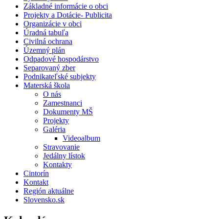
Základné informácie o obci
Projekty a Dotácie- Publicita
Organizácie v obci
Úradná tabuľa
Civilná ochrana
Územný plán
Odpadové hospodárstvo
Separovaný zber
Podnikateľské subjekty
Materská škola
O nás
Zamestnanci
Dokumenty MŠ
Projekty
Galéria
Videoalbum
Stravovanie
Jedálny lístok
Kontakty
Cintorín
Kontakt
Región aktuálne
Slovensko.sk