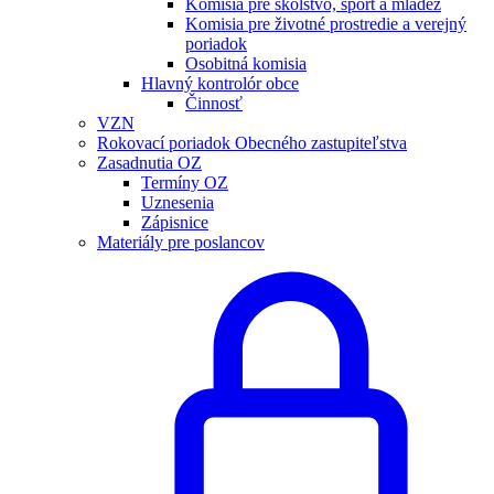
Komisia pre školstvo, šport a mládež
Komisia pre životné prostredie a verejný
poriadok
Osobitná komisia
Hlavný kontrolór obce
Činnosť
VZN
Rokovací poriadok Obecného zastupiteľstva
Zasadnutia OZ
Termíny OZ
Uznesenia
Zápisnice
Materiály pre poslancov