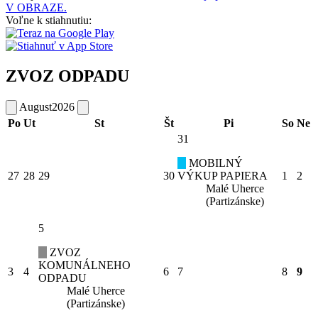
V OBRAZE.
Voľne k stiahnutiu:
ZVOZ ODPADU
August
2026
Po
Ut
St
Št
Pi
So
Ne
31
MOBILNÝ
27
28
29
30
VÝKUP PAPIERA
1
2
Malé Uherce
(Partizánske)
5
ZVOZ
KOMUNÁLNEHO
3
4
6
7
8
9
ODPADU
Malé Uherce
(Partizánske)