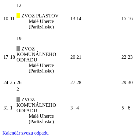
12
ZVOZ PLASTOV
10
11
13
14
15
16
Malé Uherce
(Partizánske)
19
ZVOZ
KOMUNÁLNEHO
17
18
20
21
22
23
ODPADU
Malé Uherce
(Partizánske)
24
25
26
27
28
29
30
2
ZVOZ
KOMUNÁLNEHO
31
1
3
4
5
6
ODPADU
Malé Uherce
(Partizánske)
Kalendár zvozu odpadu