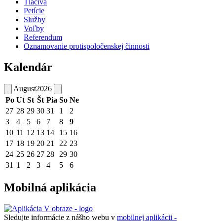
Tlačivá
Petície
Služby
Voľby
Referendum
Oznamovanie protispoločenskej činnosti
Kalendár
August
2026
Po
Ut
St
Št
Pia
So
Ne
27
28
29
30
31
1
2
3
4
5
6
7
8
9
10
11
12
13
14
15
16
17
18
19
20
21
22
23
24
25
26
27
28
29
30
31
1
2
3
4
5
6
Mobilná aplikácia
Sledujte informácie z nášho webu v
mobilnej aplikácii -