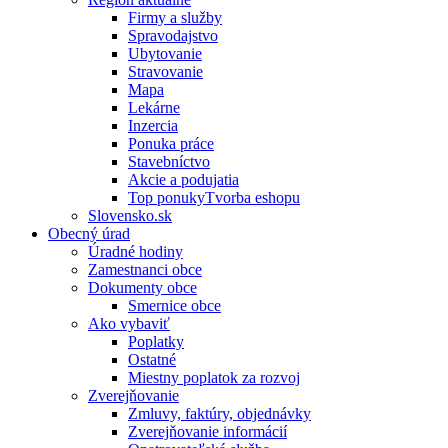
Firmy a služby
Spravodajstvo
Ubytovanie
Stravovanie
Mapa
Lekárne
Inzercia
Ponuka práce
Stavebníctvo
Akcie a podujatia
Top ponukyTvorba eshopu
Slovensko.sk
Obecný úrad
Úradné hodiny
Zamestnanci obce
Dokumenty obce
Smernice obce
Ako vybaviť
Poplatky
Ostatné
Miestny poplatok za rozvoj
Zverejňovanie
Zmluvy, faktúry, objednávky
Zverejňovanie informácií