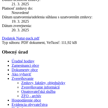
21. 3. 2025
Platnosť zmluvy do:
Neuvedené
Dátum uzatvorenia/udelenia súhlasu s uzatvorením zmluvy:
19. 3. 2025
Dátum zverejnenia:
20. 3. 2025
Dodatok Natur-pack.pdf
Typ súboru: PDF dokument, Veľkosť: 111,92 kB
Obecný úrad
Úradné hodiny
Zamestnanci obce
Dokumenty obce
Ako vybaviť
Zverejňovanie
Zmluvy, faktúry, objednávky
Zverejňovanie informácií
Opatrovateľská služba
ZFO - archív
Hospodárenie obce
Evidencia obyvateľstva