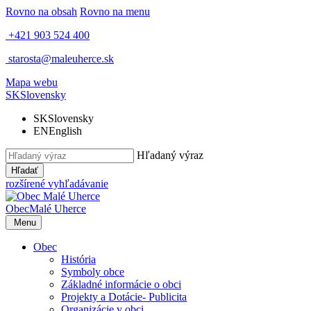
Rovno na obsah
Rovno na menu
+421 903 524 400
starosta@maleuherce.sk
Mapa webu
SK
Slovensky
SK
Slovensky
EN
English
Hľadaný výraz
Hľadať
rozšírené vyhľadávanie
Obec
Malé Uherce
Menu
Obec
História
Symboly obce
Základné informácie o obci
Projekty a Dotácie- Publicita
Organizácie v obci