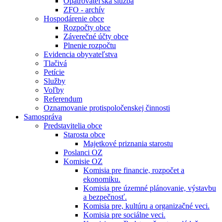
Opatrovateľská služba
ZFO - archív
Hospodárenie obce
Rozpočty obce
Záverečné účty obce
Plnenie rozpočtu
Evidencia obyvateľstva
Tlačivá
Petície
Služby
Voľby
Referendum
Oznamovanie protispoločenskej činnosti
Samospráva
Predstavitelia obce
Starosta obce
Majetkové priznania starostu
Poslanci OZ
Komisie OZ
Komisia pre financie, rozpočet a
ekonomiku.
Komisia pre územné plánovanie, výstavbu
a bezpečnosť.
Komisia pre, kultúru a organizačné veci.
Komisia pre sociálne veci.