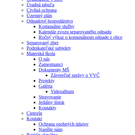
Úradná tabuľa
Civilná ochrana
Územný plán
Odpadové hospodárstvo
Komunálne služby
Kalendár zvozu separovaného odpadu
Ročný výkaz o komunálnom odpade z obce
Separovaný zber
Podnikateľské subjekty
Materská škola
O nás
Zamestnanci
Dokumenty MŠ
Záverečné správy o VVČ
Projekty
Galéria
Videoalbum
Stravovanie
Jedálny lístok
Kontakty
Cintorín
Kontakt
Ochrana osobných údajov
Napíšte nám
Región aktuálne