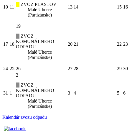
ZVOZ PLASTOV
10
11
13
14
15
16
Malé Uherce
(Partizánske)
19
ZVOZ
KOMUNÁLNEHO
17
18
20
21
22
23
ODPADU
Malé Uherce
(Partizánske)
24
25
26
27
28
29
30
2
ZVOZ
KOMUNÁLNEHO
31
1
3
4
5
6
ODPADU
Malé Uherce
(Partizánske)
Kalendár zvozu odpadu