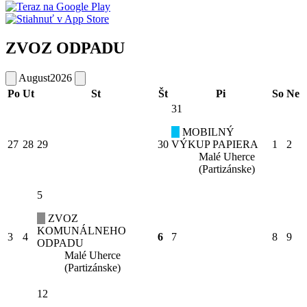
ZVOZ ODPADU
August
2026
Po
Ut
St
Št
Pi
So
Ne
31
MOBILNÝ
27
28
29
30
VÝKUP PAPIERA
1
2
Malé Uherce
(Partizánske)
5
ZVOZ
KOMUNÁLNEHO
3
4
6
7
8
9
ODPADU
Malé Uherce
(Partizánske)
12