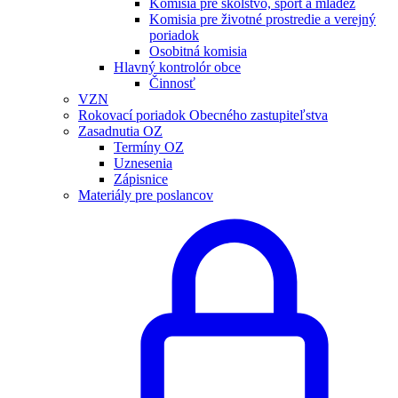
Komisia pre školstvo, šport a mládež
Komisia pre životné prostredie a verejný
poriadok
Osobitná komisia
Hlavný kontrolór obce
Činnosť
VZN
Rokovací poriadok Obecného zastupiteľstva
Zasadnutia OZ
Termíny OZ
Uznesenia
Zápisnice
Materiály pre poslancov