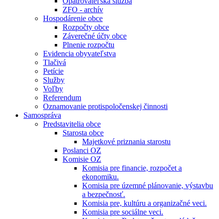
Opatrovateľská služba
ZFO - archív
Hospodárenie obce
Rozpočty obce
Záverečné účty obce
Plnenie rozpočtu
Evidencia obyvateľstva
Tlačivá
Petície
Služby
Voľby
Referendum
Oznamovanie protispoločenskej činnosti
Samospráva
Predstavitelia obce
Starosta obce
Majetkové priznania starostu
Poslanci OZ
Komisie OZ
Komisia pre financie, rozpočet a
ekonomiku.
Komisia pre územné plánovanie, výstavbu
a bezpečnosť.
Komisia pre, kultúru a organizačné veci.
Komisia pre sociálne veci.