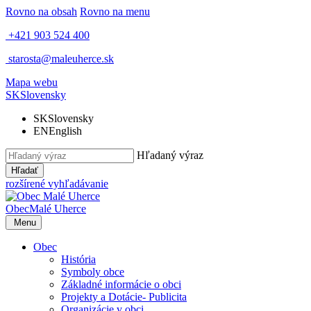
Rovno na obsah
Rovno na menu
+421 903 524 400
starosta@maleuherce.sk
Mapa webu
SK
Slovensky
SK
Slovensky
EN
English
Hľadaný výraz
Hľadať
rozšírené vyhľadávanie
Obec
Malé Uherce
Menu
Obec
História
Symboly obce
Základné informácie o obci
Projekty a Dotácie- Publicita
Organizácie v obci