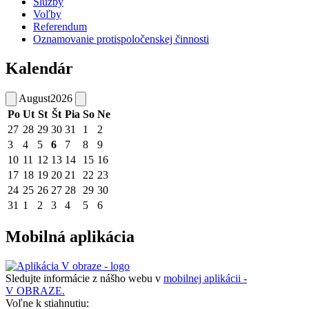
Služby
Voľby
Referendum
Oznamovanie protispoločenskej činnosti
Kalendár
August
2026
Po
Ut
St
Št
Pia
So
Ne
27
28
29
30
31
1
2
3
4
5
6
7
8
9
10
11
12
13
14
15
16
17
18
19
20
21
22
23
24
25
26
27
28
29
30
31
1
2
3
4
5
6
Mobilná aplikácia
Sledujte informácie z nášho webu v
mobilnej aplikácii -
V OBRAZE.
Voľne k stiahnutiu: