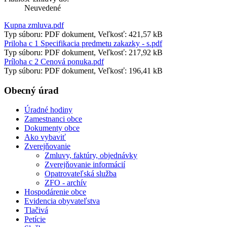
Neuvedené
Kupna zmluva.pdf
Typ súboru: PDF dokument, Veľkosť: 421,57 kB
Priloha c 1 Specifikacia predmetu zakazky - s.pdf
Typ súboru: PDF dokument, Veľkosť: 217,92 kB
Príloha c 2 Cenová ponuka.pdf
Typ súboru: PDF dokument, Veľkosť: 196,41 kB
Obecný úrad
Úradné hodiny
Zamestnanci obce
Dokumenty obce
Ako vybaviť
Zverejňovanie
Zmluvy, faktúry, objednávky
Zverejňovanie informácií
Opatrovateľská služba
ZFO - archív
Hospodárenie obce
Evidencia obyvateľstva
Tlačivá
Petície