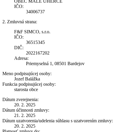
OBEC MALÉ UHERCE
IČO:
34006737
2. Zmluvná strana:
F&F SIMCO, s.r.o.
IČO:
36515345
DIČ:
2022167202
Adresa:
Priemyselná 1, 08501 Bardejov
Meno podpisujúcej osoby:
Jozef Balážka
Funkcia podpisujúcej osoby:
starosta obce
Dátum zverejnenia:
20. 2. 2025
Dátum účinnosti zmluvy:
21. 2. 2025
Dátum uzatvorenia/udelenia súhlasu s uzatvorením zmluvy:
20. 2. 2025
Platnosť zmluvy do: