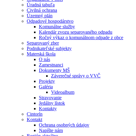
Úradná tabuľa
Civilná ochrana
Územný plán
Odpadové hospodárstvo
Komunálne služby
Kalendár zvozu separovaného odpadu
Ročný výkaz o komunálnom odpade z obce
Separovaný zber
Podnikateľské subjekty
Materská škola
O nás
Zamestnanci
Dokumenty MŠ
Záverečné správy o VVČ
Projekty
Galéria
Videoalbum
Stravovanie
Jedálny lístok
Kontakty
Cintorín
Kontakt
Ochrana osobných údajov
Napíšte nám
Región aktuálne