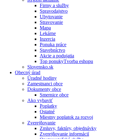
Firmy a služby
Spravodajstvo
Ubytovanie
Stravovanie
Mapa
Lekárne
Inzercia
Ponuka práce
Stavebníctvo
Akcie a podujatia
Top ponukyTvorba eshopu
Slovensko.sk
Obecný úrad
Úradné hodiny
Zamestnanci obce
Dokumenty obce
Smernice obce
Ako vybaviť
Poplatky
Ostatné
Miestny poplatok za rozvoj
Zverejňovanie
Zmluvy, faktúry, objednávky
Zverejňovanie informácií