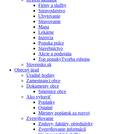
Firmy a služby
Spravodajstvo
Ubytovanie
Stravovanie
Mapa
Lekárne
Inzercia
Ponuka práce
Stavebníctvo
Akcie a podujatia
Top ponukyTvorba eshopu
Slovensko.sk
Obecný úrad
Úradné hodiny
Zamestnanci obce
Dokumenty obce
Smernice obce
Ako vybaviť
Poplatky
Ostatné
Miestny poplatok za rozvoj
Zverejňovanie
Zmluvy, faktúry, objednávky
Zverejňovanie informácií