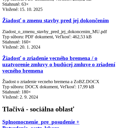
Stiahnuté: 63×
Vložené:
15. 10. 2025
Žiadosť o zmenu stavby pred jej dokončením
Ziadost_o_zmenu_stavby_pred_jej_dokoncenim_MU.pdf
Typ súboru: PDF dokument, Veľkosť: 462,53 kB
Stiahnuté: 160×
Vložené:
20. 1. 2024
Žiadosť o zriadenie vecného bremena / o
uzatvorenie zmluvy o budúcej zmluve o zriadení
vecného bremena
Žiadost o zriadenie vecneho bremena a ZoBZ.DOCX
Typ súboru: DOCX dokument, Veľkosť: 17,99 kB
Stiahnuté: 180×
Vložené:
2. 9. 2024
Tlačivá - sociálna oblasť
Splnomocnenie_pre_posudenie +