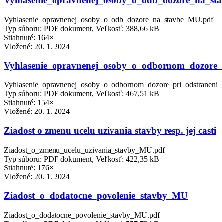
Vyhlasenie_opravnenej_osoby_o_odb_dozore_na_s
Vyhlasenie_opravnenej_osoby_o_odb_dozore_na_stavbe_MU.pdf
Typ súboru: PDF dokument, Veľkosť: 388,66 kB
Stiahnuté: 164×
Vložené:
20. 1. 2024
Vyhlasenie_opravnenej_osoby_o_odbornom_dozore_
Vyhlasenie_opravnenej_osoby_o_odbornom_dozore_pri_odstraneni
Typ súboru: PDF dokument, Veľkosť: 467,51 kB
Stiahnuté: 154×
Vložené:
20. 1. 2024
Ziadost o zmenu ucelu uzivania stavby resp. jej casti
Ziadost_o_zmenu_ucelu_uzivania_stavby_MU.pdf
Typ súboru: PDF dokument, Veľkosť: 422,35 kB
Stiahnuté: 176×
Vložené:
20. 1. 2024
Ziadost_o_dodatocne_povolenie_stavby_MU
Ziadost_o_dodatocne_povolenie_stavby_MU.pdf