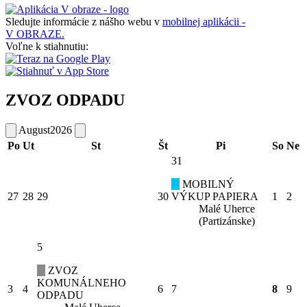
Sledujte informácie z nášho webu v
mobilnej aplikácii -
V OBRAZE.
Voľne k stiahnutiu:
ZVOZ ODPADU
August
2026
Po
Ut
St
Št
Pi
So
Ne
31
MOBILNÝ
27
28
29
30
VÝKUP PAPIERA
1
2
Malé Uherce
(Partizánske)
5
ZVOZ
KOMUNÁLNEHO
3
4
6
7
8
9
ODPADU