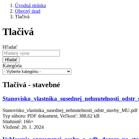
Úvodná stránka
Obecný úrad
Tlačivá
Tlačivá
Hľadať
Hľadať
Kategória
Tlačivá - stavebné
Stanovisko_vlastnika_susednej_nehnutelnosti_odst
Stanovisko_vlastnika_susednej_nehnutelnosti_odstr_stavby_MU.pdf
Typ súboru: PDF dokument, Veľkosť: 388,62 kB
Stiahnuté: 166×
Vložené:
20. 1. 2024