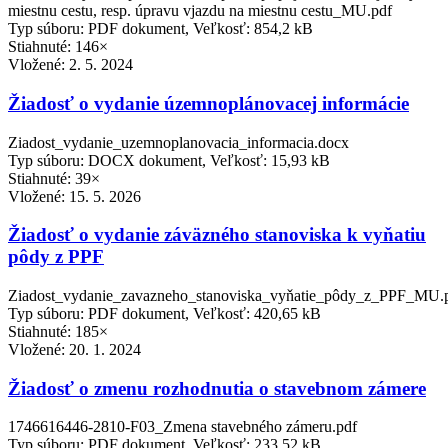
miestnu cestu, resp. úpravu vjazdu na miestnu cestu_MU.pdf
Typ súboru: PDF dokument, Veľkosť: 854,2 kB
Stiahnuté: 146×
Vložené:
2. 5. 2024
Žiadosť o vydanie územnoplánovacej informácie
Ziadost_vydanie_uzemnoplanovacia_informacia.docx
Typ súboru: DOCX dokument, Veľkosť: 15,93 kB
Stiahnuté: 39×
Vložené:
15. 5. 2026
Žiadosť o vydanie záväzného stanoviska k vyňatiu
pôdy z PPF
Ziadost_vydanie_zavazneho_stanoviska_vyňatie_pôdy_z_PPF_MU.
Typ súboru: PDF dokument, Veľkosť: 420,65 kB
Stiahnuté: 185×
Vložené:
20. 1. 2024
Žiadosť o zmenu rozhodnutia o stavebnom zámere
1746616446-2810-F03_Zmena stavebného zámeru.pdf
Typ súboru: PDF dokument, Veľkosť: 233,52 kB