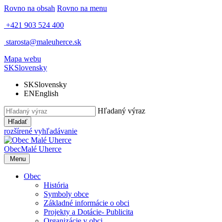
Rovno na obsah
Rovno na menu
+421 903 524 400
starosta@maleuherce.sk
Mapa webu
SK
Slovensky
SK
Slovensky
EN
English
Hľadaný výraz
Hľadať
rozšírené vyhľadávanie
Obec
Malé Uherce
Menu
Obec
História
Symboly obce
Základné informácie o obci
Projekty a Dotácie- Publicita
Organizácie v obci