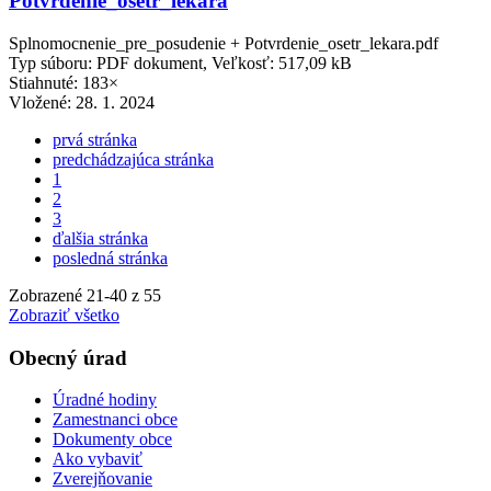
Potvrdenie_osetr_lekara
Splnomocnenie_pre_posudenie + Potvrdenie_osetr_lekara.pdf
Typ súboru: PDF dokument, Veľkosť: 517,09 kB
Stiahnuté: 183×
Vložené:
28. 1. 2024
prvá stránka
predchádzajúca stránka
1
2
3
ďalšia stránka
posledná stránka
Zobrazené
21
-
40
z 55
Zobraziť všetko
Obecný úrad
Úradné hodiny
Zamestnanci obce
Dokumenty obce
Ako vybaviť
Zverejňovanie