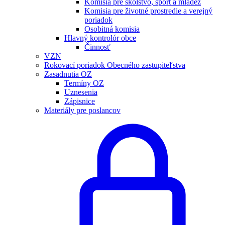
Komisia pre školstvo, šport a mládež
Komisia pre životné prostredie a verejný
poriadok
Osobitná komisia
Hlavný kontrolór obce
Činnosť
VZN
Rokovací poriadok Obecného zastupiteľstva
Zasadnutia OZ
Termíny OZ
Uznesenia
Zápisnice
Materiály pre poslancov