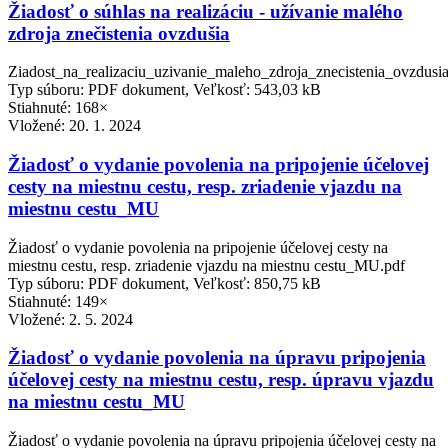
Žiadosť o súhlas na realizáciu - užívanie malého
zdroja znečistenia ovzdušia
Ziadost_na_realizaciu_uzivanie_maleho_zdroja_znecistenia_ovzdus
Typ súboru: PDF dokument, Veľkosť: 543,03 kB
Stiahnuté: 168×
Vložené:
20. 1. 2024
Žiadosť o vydanie povolenia na pripojenie účelovej
cesty na miestnu cestu, resp. zriadenie vjazdu na
miestnu cestu_MU
Žiadosť o vydanie povolenia na pripojenie účelovej cesty na
miestnu cestu, resp. zriadenie vjazdu na miestnu cestu_MU.pdf
Typ súboru: PDF dokument, Veľkosť: 850,75 kB
Stiahnuté: 149×
Vložené:
2. 5. 2024
Žiadosť o vydanie povolenia na úpravu pripojenia
účelovej cesty na miestnu cestu, resp. úpravu vjazdu
na miestnu cestu_MU
Žiadosť o vydanie povolenia na úpravu pripojenia účelovej cesty na