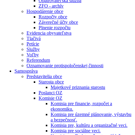
Opatrovateľská služba
ZFO - archív
Hospodárenie obce
Rozpočty obce
Záverečné účty obce
Plnenie rozpočtu
Evidencia obyvateľstva
Tlačivá
Petície
Služby
Voľby
Referendum
Oznamovanie protispoločenskej činnosti
Samospráva
Predstavitelia obce
Starosta obce
Majetkové priznania starostu
Poslanci OZ
Komisie OZ
Komisia pre financie, rozpočet a
ekonomiku.
Komisia pre územné plánovanie, výstavbu
a bezpečnosť.
Komisia pre, kultúru a organizačné veci.
Komisia pre sociálne veci.