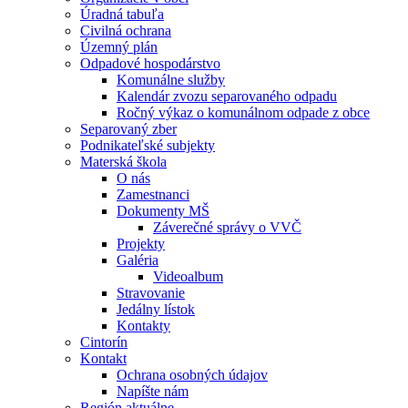
Úradná tabuľa
Civilná ochrana
Územný plán
Odpadové hospodárstvo
Komunálne služby
Kalendár zvozu separovaného odpadu
Ročný výkaz o komunálnom odpade z obce
Separovaný zber
Podnikateľské subjekty
Materská škola
O nás
Zamestnanci
Dokumenty MŠ
Záverečné správy o VVČ
Projekty
Galéria
Videoalbum
Stravovanie
Jedálny lístok
Kontakty
Cintorín
Kontakt
Ochrana osobných údajov
Napíšte nám
Región aktuálne